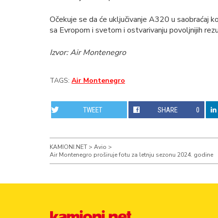
Očekuje se da će uključivanje A320 u saobraćaj 
sa Evropom i svetom i ostvarivanju povoljnijih rezu
Izvor: Air Montenegro
TAGS:
Air Montenegro
TWEET
SHARE
0
KAMIONI.NET
>
Avio
>
Air Montenegro proširuje fotu za letnju sezonu 2024. godine