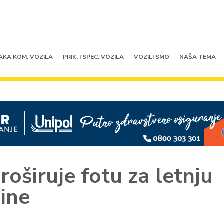
AKA KOM. VOZILA
PRIK. I SPEC. VOZILA
VOZILI SMO
NAŠA TEMA
oširuje fotu za letnju
ine