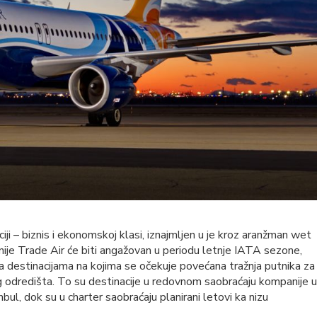
ji – biznis i ekonomskoj klasi, iznajmljen u je kroz aranžman wet
e Trade Air će biti angažovan u periodu letnje IATA sezone,
a destinacijama na kojima se očekuje povećana tražnja putnika za
g odredišta. To su destinacije u redovnom saobraćaju kompanije u
anbul, dok su u charter saobraćaju planirani letovi ka nizu