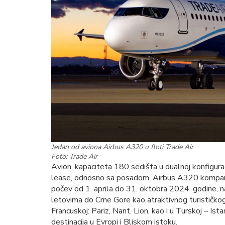
Jedan od aviona Airbus A320 u floti Trade Air
Foto: Trade Air
Avion, kapaciteta 180 sedišta u dualnoj konfiguraci
lease, odnosno sa posadom. Airbus A320 kompanij
počev od 1. aprila do 31. oktobra 2024. godine, n
letovima do Crne Gore kao atraktivnog turističko
Francuskoj: Pariz, Nant, Lion, kao i u Turskoj – Ist
destinacija u Evropi i Bliskom istoku.