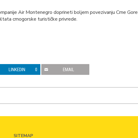
kompanije Air Montenegro doprineti boljem povezivanju Crne Gore
ltata crnogorske turističke privrede.
LINKEDIN
0
EMAIL
SITEMAP