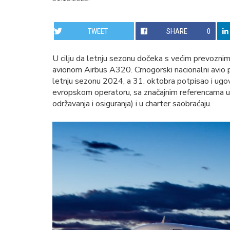
TWEET
SHARE
0
U cilju da letnju sezonu dočeka s većim prevoznim
avionom Airbus A320. Crnogorski nacionalni avio p
letnju sezonu 2024, a 31. oktobra potpisao i ugo
evropskom operatoru, sa značajnim referencama u o
održavanja i osiguranja) i u charter saobraćaju.