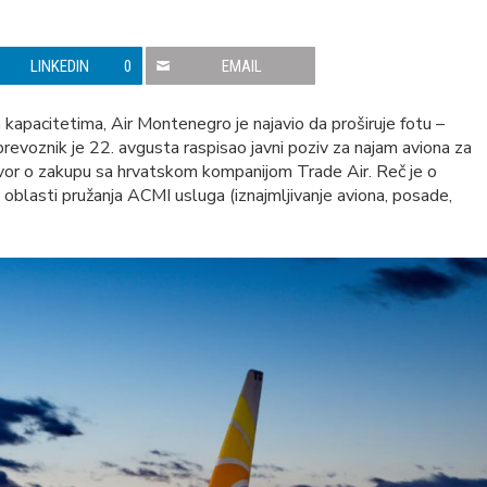
LINKEDIN
0
EMAIL
 kapacitetima, Air Montenegro je najavio da proširuje fotu –
revoznik je 22. avgusta raspisao javni poziv za najam aviona za
vor o zakupu sa hrvatskom kompanijom Trade Air. Reč je o
blasti pružanja ACMI usluga (iznajmljivanje aviona, posade,