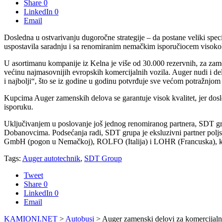
Share
0
LinkedIn
0
Email
Dosledna u ostvarivanju dugoročne strategije – da postane veliki sp
uspostavila saradnju i sa renomiranim nemačkim isporučiocem visokok
U asortimanu kompanije iz Kelna je više od 30.000 rezervnih, za zam
većinu najmasovnijih evropskih komercijalnih vozila. Auger nudi i del
i najbolji“, što se iz godine u godinu potvrđuje sve većom potražnjom
Kupcima Auger zamenskih delova se garantuje visok kvalitet, jer dos
isporuku.
Uključivanjem u poslovanje još jednog renomiranog partnera, SDT gr
Dobanovcima. Podsećanja radi, SDT grupa je eksluzivni partner poljs
GmbH (pogon u Nemačkoj), ROLFO (Italija) i LOHR (Francuska), kao
Tags:
Auger autotechnik
,
SDT Group
Tweet
Share
0
LinkedIn
0
Email
KAMIONI.NET
>
Autobusi
>
Auger zamenski delovi za komercijalna 