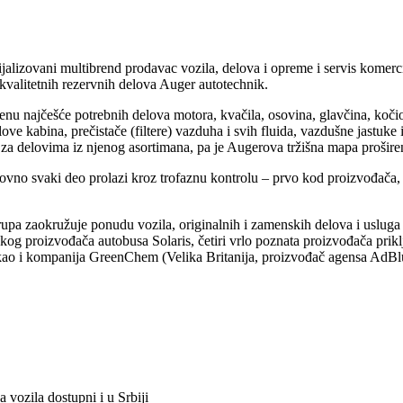
ecijalizovani multibrend prodavac vozila, delova i opreme i servis ko
valitetnih rezervnih delova Auger autotechnik.
enu najčešće potrebnih delova motora, kvačila, osovina, glavčina, koč
ove kabina, prečistače (filtere) vazduha i svih fluida, vazdušne jastu
 za delovima iz njenog asortimana, pa je Augerova tržišna mapa prošire
lovno svaki deo prolazi kroz trofaznu kontrolu – prvo kod proizvođača
upa zaokružuje ponudu vozila, originalnih i zamenskih delova i uslu
kog proizvođača autobusa Solaris, četiri vrlo poznata proizvođača pri
 i kompanija GreenChem (Velika Britanija, proizvođač agensa AdBlue
vozila dostupni i u Srbiji