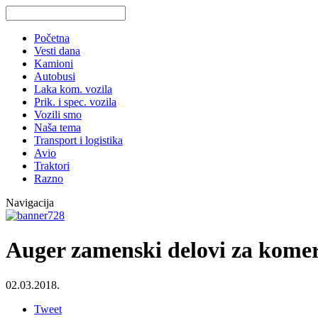
Početna
Vesti dana
Kamioni
Autobusi
Laka kom. vozila
Prik. i spec. vozila
Vozili smo
Naša tema
Transport i logistika
Avio
Traktori
Razno
Navigacija
Auger zamenski delovi za komerc
02.03.2018.
Tweet