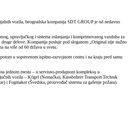
mercijalnih vozila, beogradska kompanija SDT GROUP je od nedavno
ionog, upravljačkog i sistema oslanjanja i komprimovanog vazduha za
ke i druge delove. Kompanija posluje pod sloganom „Original nije nužno
na na više od 60 država u svetu.
, potom u sopstvenom ispitno-razvojnom centru i na kraju pred samu
ga na jednom mestu – u servisno-prodajnom kompleksu u
ključnih vozila – Kögel (Nemačka), Kässbohrer Transport Technik
) i Fogmaker (Švedska, proizvođač sistema za gašenje požara).