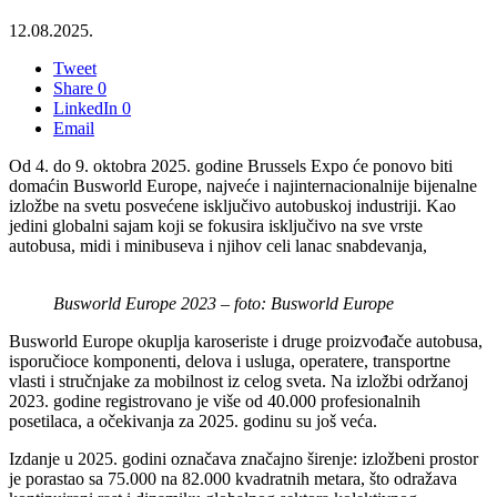
12.08.2025.
Tweet
Share
0
LinkedIn
0
Email
Od 4. do 9. oktobra 2025. godine Brussels Expo će ponovo biti
domaćin Busworld Europe, najveće i najinternacionalnije bijenalne
izložbe na svetu posvećene isključivo autobuskoj industriji. Kao
jedini globalni sajam koji se fokusira isključivo na sve vrste
autobusa, midi i minibuseva i njihov celi lanac snabdevanja,
Busworld Europe 2023 – foto: Busworld Europe
Busworld Europe okuplja karoseriste i druge proizvođače autobusa,
isporučioce komponenti, delova i usluga, operatere, transportne
vlasti i stručnjake za mobilnost iz celog sveta. Na izložbi održanoj
2023. godine registrovano je više od 40.000 profesionalnih
posetilaca, a očekivanja za 2025. godinu su još veća.
Izdanje u 2025. godini označava značajno širenje: izložbeni prostor
je porastao sa 75.000 na 82.000 kvadratnih metara, što odražava