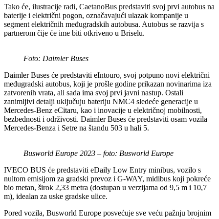
Tako će, ilustracije radi, CaetanoBus predstaviti svoj prvi autobus na
baterije i električni pogon, označavajući ulazak kompanije u
segment električnih međugradskih autobusa. Autobus se razvija s
partnerom čije će ime biti otkriveno u Briselu.
Foto: Daimler Buses
Daimler Buses će predstaviti eIntouro, svoj potpuno novi električni
međugradski autobus, koji je prošle godine prikazan novinarima iza
zatvorenih vrata, ali sada ima svoj prvi javni nastup. Ostali
zanimljivi detalji uključuju bateriju NMC4 sledeće generacije u
Mercedes-Benz eCitaru, kao i inovacije u električnoj mobilnosti,
bezbednosti i održivosti. Daimler Buses će predstaviti osam vozila
Mercedes-Benza i Setre na štandu 503 u hali 5.
Busworld Europe 2023 – foto: Busworld Europe
IVECO BUS će predstaviti eDaily Low Entry minibus, vozilo s
nultom emisijom za gradski prevoz i G-WAY, midibus koji pokreće
bio metan, širok 2,33 metra (dostupan u verzijama od 9,5 m i 10,7
m), idealan za uske gradske ulice.
Pored vozila, Busworld Europe posvećuje sve veću pažnju brojnim