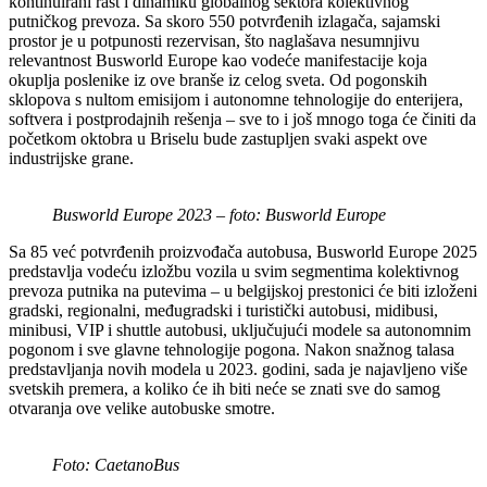
kontinuirani rast i dinamiku globalnog sektora kolektivnog
putničkog prevoza. Sa skoro 550 potvrđenih izlagača, sajamski
prostor je u potpunosti rezervisan, što naglašava nesumnjivu
relevantnost Busworld Europe kao vodeće manifestacije koja
okuplja poslenike iz ove branše iz celog sveta. Od pogonskih
sklopova s nultom emisijom i autonomne tehnologije do enterijera,
softvera i postprodajnih rešenja – sve to i još mnogo toga će činiti da
početkom oktobra u Briselu bude zastupljen svaki aspekt ove
industrijske grane.
Busworld Europe 2023 – foto: Busworld Europe
Sa 85 već potvrđenih proizvođača autobusa, Busworld Europe 2025
predstavlja vodeću izložbu vozila u svim segmentima kolektivnog
prevoza putnika na putevima – u belgijskoj prestonici će biti izloženi
gradski, regionalni, međugradski i turistički autobusi, midibusi,
minibusi, VIP i shuttle autobusi, uključujući modele sa autonomnim
pogonom i sve glavne tehnologije pogona. Nakon snažnog talasa
predstavljanja novih modela u 2023. godini, sada je najavljeno više
svetskih premera, a koliko će ih biti neće se znati sve do samog
otvaranja ove velike autobuske smotre.
Foto: CaetanoBus