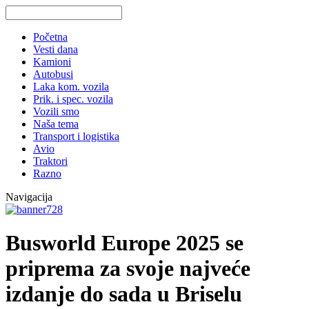
Početna
Vesti dana
Kamioni
Autobusi
Laka kom. vozila
Prik. i spec. vozila
Vozili smo
Naša tema
Transport i logistika
Avio
Traktori
Razno
Navigacija
Busworld Europe 2025 se
priprema za svoje najveće
izdanje do sada u Briselu