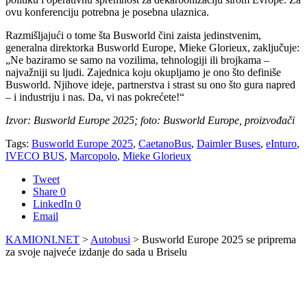
ovu konferenciju potrebna je posebna ulaznica.
Razmišljajući o tome šta Busworld čini zaista jedinstvenim,
generalna direktorka Busworld Europe, Mieke Glorieux, zaključuje:
„Ne baziramo se samo na vozilima, tehnologiji ili brojkama –
najvažniji su ljudi. Zajednica koju okupljamo je ono što definiše
Busworld. Njihove ideje, partnerstva i strast su ono što gura napred
– i industriju i nas. Da, vi nas pokrećete!“
Izvor: Busworld Europe 2025; foto: Busworld Europe, proizvođači
Tags:
Busworld Europe 2025
,
CaetanoBus
,
Daimler Buses
,
eInturo
,
IVECO BUS
,
Marcopolo
,
Mieke Glorieux
Tweet
Share
0
LinkedIn
0
Email
KAMIONI.NET
>
Autobusi
>
Busworld Europe 2025 se priprema
za svoje najveće izdanje do sada u Briselu