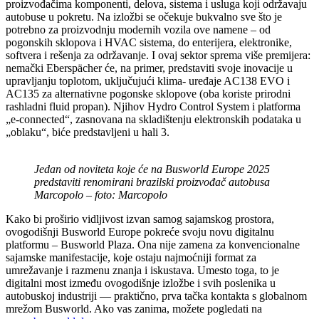
proizvođačima komponenti, delova, sistema i usluga koji održavaju
autobuse u pokretu. Na izložbi se očekuje bukvalno sve što je
potrebno za proizvodnju modernih vozila ove namene – od
pogonskih sklopova i HVAC sistema, do enterijera, elektronike,
softvera i rešenja za održavanje. I ovaj sektor sprema više premijera:
nemački Eberspächer će, na primer, predstaviti svoje inovacije u
upravljanju toplotom, uključujući klima- uređaje AC138 EVO i
AC135 za alternativne pogonske sklopove (oba koriste prirodni
rashladni fluid propan). Njihov Hydro Control System i platforma
„e-connected“, zasnovana na skladištenju elektronskih podataka u
„oblaku“, biće predstavljeni u hali 3.
Jedan od noviteta koje će na Busworld Europe 2025
predstaviti renomirani brazilski proizvođač autobusa
Marcopolo – foto: Marcopolo
Kako bi proširio vidljivost izvan samog sajamskog prostora,
ovogodišnji Busworld Europe pokreće svoju novu digitalnu
platformu – Busworld Plaza. Ona nije zamena za konvencionalne
sajamske manifestacije, koje ostaju najmoćniji format za
umrežavanje i razmenu znanja i iskustava. Umesto toga, to je
digitalni most između ovogodišnje izložbe i svih poslenika u
autobuskoj industriji — praktično, prva tačka kontakta s globalnom
mrežom Busworld. Ako vas zanima, možete pogledati na