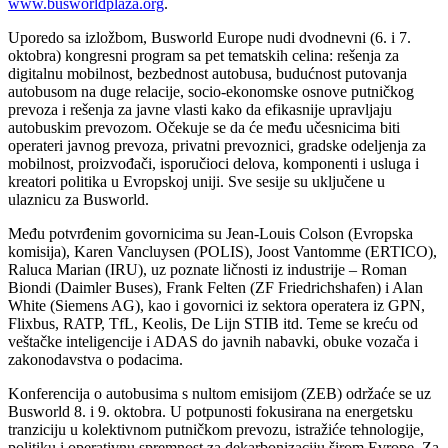
www.busworldplaza.org
.
Uporedo sa izložbom, Busworld Europe nudi dvodnevni (6. i 7.
oktobra) kongresni program sa pet tematskih celina: rešenja za
digitalnu mobilnost, bezbednost autobusa, budućnost putovanja
autobusom na duge relacije, socio-ekonomske osnove putničkog
prevoza i rešenja za javne vlasti kako da efikasnije upravljaju
autobuskim prevozom. Očekuje se da će među učesnicima biti
operateri javnog prevoza, privatni prevoznici, gradske odeljenja za
mobilnost, proizvođači, isporučioci delova, komponenti i usluga i
kreatori politika u Evropskoj uniji. Sve sesije su uključene u
ulaznicu za Busworld.
Među potvrđenim govornicima su Jean-Louis Colson (Evropska
komisija), Karen Vancluysen (POLIS), Joost Vantomme (ERTICO),
Raluca Marian (IRU), uz poznate ličnosti iz industrije – Roman
Biondi (Daimler Buses), Frank Felten (ZF Friedrichshafen) i Alan
White (Siemens AG), kao i govornici iz sektora operatera iz GPN,
Flixbus, RATP, TfL, Keolis, De Lijn STIB itd. Teme se kreću od
veštačke inteligencije i ADAS do javnih nabavki, obuke vozača i
zakonodavstva o podacima.
Konferencija o autobusima s nultom emisijom (ZEB) održaće se uz
Busworld 8. i 9. oktobra. U potpunosti fokusirana na energetsku
tranziciju u kolektivnom putničkom prevozu, istražiće tehnologije,
politiku i operativnu spremnost za dekarbonizaciju širom Evrope. Za