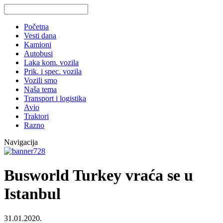
Početna
Vesti dana
Kamioni
Autobusi
Laka kom. vozila
Prik. i spec. vozila
Vozili smo
Naša tema
Transport i logistika
Avio
Traktori
Razno
Navigacija
Busworld Turkey vraća se u
Istanbul
31.01.2020.