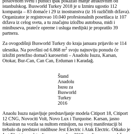
poslovnom svetu i publici ipak pokazao manje atraktivnim od
istanbulskog. Busworld Turkey 2018 je u Izmiru ugostio 112
kompanija – 83 domaće i 29 iz inostranstva (iz 16 različitih država).
Organizator je registrovao 10.040 profesionalnih posetilaca iz 107
država iz celog sveta, a tu značajnu izložbu autobusa, midi i
minibuseva, prateće opreme i usluga medijski je propratilo 39
partnera.
Za ovogodišnji Busworld Turkey do kraja januara prijavilo se 114
2
ulesnika. Na površini od 6.868 m
svoju najnoviju ponudu će
izložiti pretežno domaći karoseristi – Anadolu Isuzu, Karsan,
Otokar, Bur-Can, Can Can, Erduman i Karadağ.
Štand
Anadolu
Isusu za
Busworld
Turkey
2016
Anaolu Isuzu najavljuje predstavljanje modela Citiport 18, Citiport
12 CNG, Novociti Volt, Novo Lux i Turquoise. Karsan, jasno
fokusiran na vozila sa nultom emisijom, na ovoj manifestaciji bi
trebalo da predstavi midibuse Jest Electric i Atak Electric. Otkako je