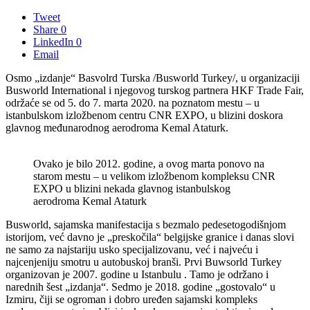
Tweet
Share
0
LinkedIn
0
Email
Osmo „izdanje“ Basvolrd Turska /Busworld Turkey/, u organizaciji
Busworld International i njegovog turskog partnera HKF Trade Fair,
održaće se od 5. do 7. marta 2020. na poznatom mestu – u
istanbulskom izložbenom centru CNR EXPO, u blizini doskora
glavnog međunarodnog aerodroma Kemal Ataturk.
Ovako je bilo 2012. godine, a ovog marta ponovo na
starom mestu – u velikom izložbenom kompleksu CNR
EXPO u blizini nekada glavnog istanbulskog
aerodroma Kemal Ataturk
Busworld, sajamska manifestacija s bezmalo pedesetogodišnjom
istorijom, već davno je „preskočila“ belgijske granice i danas slovi
ne samo za najstariju usko specijalizovanu, već i najveću i
najcenjeniju smotru u autobuskoj branši. Prvi Buwsorld Turkey
organizovan je 2007. godine u Istanbulu . Tamo je održano i
narednih šest „izdanja“. Sedmo je 2018. godine „gostovalo“ u
Izmiru, čiji se ogroman i dobro uređen sajamski kompleks