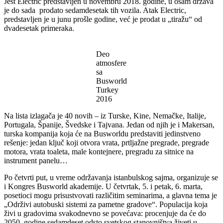
Jest Electric predstavljen u novembru 2018. godine, u osam država
je do sada prodato sedamdesetak tih vozila. Atak Electric,
predstavljen je u junu prošle godine, već je prodat u „tiražu“ od
dvadesetak primeraka.
Deo
atmosfere
sa
Busworld
Turkey
2016
Na lista izlagača je 40 novih – iz Turske, Kine, Nemačke, Italije,
Portugala, Španije, Švedske i Tajvana. Jedan od njih je i Makersan,
turska kompanija koja će na Busworldu predstaviti jedinstveno
rešenje: jedan ključ koji otvora vrata, prtljažne pregrade, pregrade
motora, vrata toaleta, male kontejnere, pregradu za sitnice na
instrument panelu…
Po četvrti put, u vreme održavanja istanbulskog sajma, organizuje se
i Kongres Busworld akademije. U četvrtak, 5. i petak, 6. marta,
posetioci mogu prisustvovati različitim seminarima, a glavna tema je
„Održivi autobuski sistemi za pametne gradove“. Populacija koja
živi u gradovima svakodnevno se povećava: procenjuje da će do
2050. godine sedamdeset odsto svetskog stanovništva živeti u