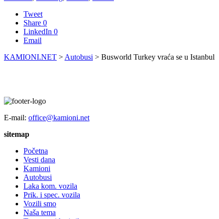
Tweet
Share
0
LinkedIn
0
Email
KAMIONI.NET
>
Autobusi
>
Busworld Turkey vraća se u Istanbul
E-mail:
office@kamioni.net
sitemap
Početna
Vesti dana
Kamioni
Autobusi
Laka kom. vozila
Prik. i spec. vozila
Vozili smo
Naša tema