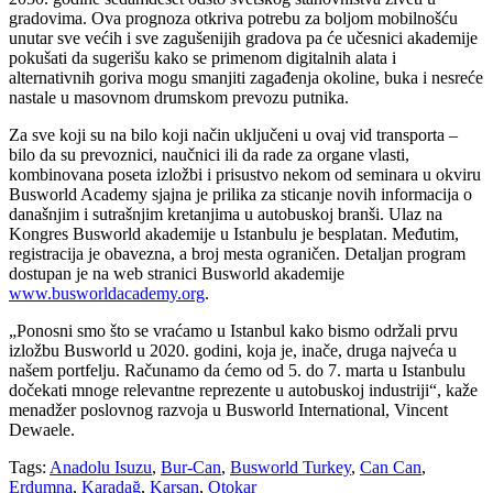
gradovima. Ova prognoza otkriva potrebu za boljom mobilnošću
unutar sve većih i sve zagušenijih gradova pa će učesnici akademije
pokušati da sugerišu kako se primenom digitalnih alata i
alternativnih goriva mogu smanjiti zagađenja okoline, buka i nesreće
nastale u masovnom drumskom prevozu putnika.
Za sve koji su na bilo koji način uključeni u ovaj vid transporta –
bilo da su prevoznici, naučnici ili da rade za organe vlasti,
kombinovana poseta izložbi i prisustvo nekom od seminara u okviru
Busworld Academy sjajna je prilika za sticanje novih informacija o
današnjim i sutrašnjim kretanjima u autobuskoj branši. Ulaz na
Kongres Busworld akademije u Istanbulu je besplatan. Međutim,
registracija je obavezna, a broj mesta ograničen. Detaljan program
dostupan je na web stranici Busworld akademije
www.busworldacademy.org
.
„Ponosni smo što se vraćamo u Istanbul kako bismo održali prvu
izložbu Busworld u 2020. godini, koja je, inače, druga najveća u
našem portfelju. Računamo da ćemo od 5. do 7. marta u Istanbulu
dočekati mnoge relevantne reprezente u autobuskoj industriji“, kaže
menadžer poslovnog razvoja u Busworld International, Vincent
Dewaele.
Tags:
Anadolu Isuzu
,
Bur-Can
,
Busworld Turkey
,
Can Can
,
Erdumna
,
Karadağ
,
Karsan
,
Otokar