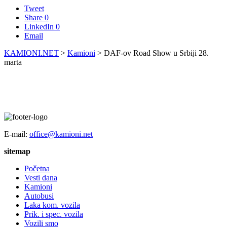
Tweet
Share
0
LinkedIn
0
Email
KAMIONI.NET
>
Kamioni
>
DAF-ov Road Show u Srbiji 28.
marta
E-mail:
office@kamioni.net
sitemap
Početna
Vesti dana
Kamioni
Autobusi
Laka kom. vozila
Prik. i spec. vozila
Vozili smo