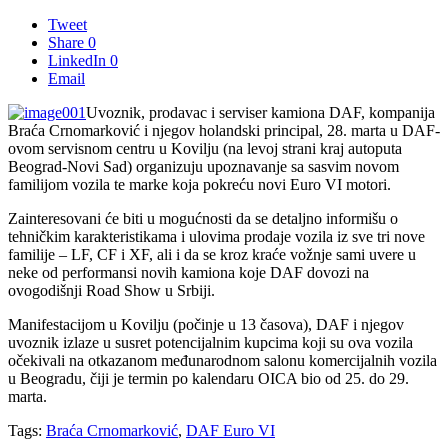
Tweet
Share
0
LinkedIn
0
Email
Uvoznik, prodavac i serviser kamiona DAF, kompanija
Braća Crnomarković i njegov holandski principal, 28. marta u DAF-
ovom servisnom centru u Kovilju (na levoj strani kraj autoputa
Beograd-Novi Sad) organizuju upoznavanje sa sasvim novom
familijom vozila te marke koja pokreću novi Euro VI motori.
Zainteresovani će biti u mogućnosti da se detaljno informišu o
tehničkim karakteristikama i ulovima prodaje vozila iz sve tri nove
familije – LF, CF i XF, ali i da se kroz kraće vožnje sami uvere u
neke od performansi novih kamiona koje DAF dovozi na
ovogodišnji Road Show u Srbiji.
Manifestacijom u Kovilju (počinje u 13 časova), DAF i njegov
uvoznik izlaze u susret potencijalnim kupcima koji su ova vozila
očekivali na otkazanom međunarodnom salonu komercijalnih vozila
u Beogradu, čiji je termin po kalendaru OICA bio od 25. do 29.
marta.
Tags:
Braća Crnomarković
,
DAF Euro VI