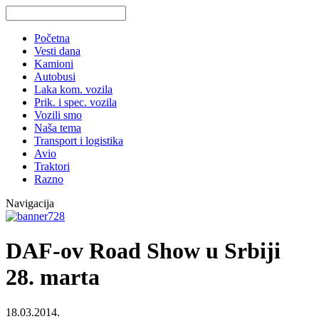
Početna
Vesti dana
Kamioni
Autobusi
Laka kom. vozila
Prik. i spec. vozila
Vozili smo
Naša tema
Transport i logistika
Avio
Traktori
Razno
Navigacija
DAF-ov Road Show u Srbiji
28. marta
18.03.2014.