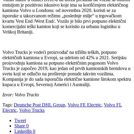
emisijom je pozitivno iskustvo koje ima sa korišćenjem električnog
kamiona Volvo u Londonu: od novembra 2020. koristi se za
isporuke u takozvanom režimu „poslednje milje“ u trgovačkom
kvartu Vest End /West End/. Vozilo je bilo prvi potpuno električni
komercijalni teški kamion koji se koristio za urbanu logistiku u
Velikoj Britaniji.
Volvo Trucks je vodeći proizvođač na tržištu teških, potpuno
električnih kamiona u Evropi, sa udelom od 42% u 2021. Serijsku
proizvodnju kamiona sa potpuno električnim pogonom Volvo
Trucks je započeo 2019, kao jedan od prvih kamionskih brendova u
svetu koji se odlučio na proširenje ponude takvim vozilima.
Kompanija je do sada isporučila električne kamione širokom spektru
kupaca u Evropi, Severnoj Americi i Australiji.
Izvor: Volvo Trucks
Tags:
Deutsche Post DHL Group
,
Volvo FE Electric
,
Volvo FL
Electric
,
Volvo Trucks
Tweet
Share
0
LinkedIn
0