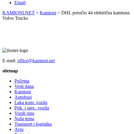
Email
KAMIONI.NET
>
Kamioni
>
DHL poručio 44 električna kamiona
Volvo Trucks
E-mail:
office@kamioni.net
sitemap
Početna
Vesti dana
Kamioni
Autobusi
Laka kom. vozila
Prik. i spec. vozila
Vozili smo
Naša tema
Transport i logistika
Avio