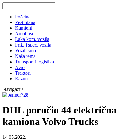
Početna
Vesti dana
Kamioni
Autobusi
Laka kom. vozila
Prik. i spec. vozila
Vozili smo
Naša tema
Transport i logistika
Avio
Traktori
Razno
Navigacija
DHL poručio 44 električna
kamiona Volvo Trucks
14.05.2022.