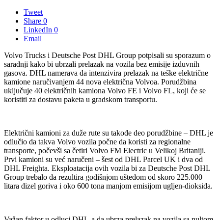
Tweet
Share
0
LinkedIn
0
Email
Volvo Trucks i Deutsche Post DHL Group potpisali su sporazum o
saradnji kako bi ubrzali prelazak na vozila bez emisije izduvnih
gasova. DHL namerava da intenzivira prelazak na teške električne
kamione naručivanjem 44 nova električna Volvoa. Porudžbina
uključuje 40 električnih kamiona Volvo FE i Volvo FL, koji će se
koristiti za dostavu paketa u gradskom transportu.
Električni kamioni za duže rute su takođe deo porudžbine – DHL je
odlučio da takva Volvo vozila počne da koristi za regionalne
transporte, počevši sa četiri Volvo FM Electric u Velikoj Britaniji.
Prvi kamioni su već naručeni – šest od DHL Parcel UK i dva od
DHL Freighta. Eksploatacija ovih vozila bi za Deutsche Post DHL
Group trebalo da rezultira godišnjom uštedom od skoro 225.000
litara dizel goriva i oko 600 tona manjom emisijom ugljen-dioksida.
Važan faktor u odluci DHL-a da ubrza prelazak na vozila sa nultom