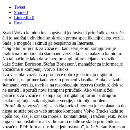
Tweet
Share
0
LinkedIn
0
Email
Svaki Volvo kamion ima sopstveni jedinstveni priručnik za vozače
čiji je sadržaj individualno skrojen prema specifikaciji datog vozila.
Sada je moguće i skinuti ga besplatno sa Interneta.
“Digitalni priručnik za vozače u kancelarijskom kompjuteru je
praktična komponenta štampane verzije koja se nalazi u kamionu.
Na taj način je lako da se brzo pristupi informacijama o vozilu”,
kaže Stefan Borjeson /Stefan Börjesson/, menadžer za informacije
vozačima u kompaniji Volvo Trucks.
I za vlasnike vozila i za prodavce dobro je da imaju digitalni
priručnik, na primer kada vozilo promeni vlasnika. A ako se izubi
štampana verzija, uvek je na raspolaganju rezerva (backup) dok se
ne naruči i isporuči novi štampani priručnik. Ako vlasnik želi
priručnik za vozače u štampanoj ili digitalnoj formi na drugom
jeziku koji nije jezik originalne verzije, ni to nije problem.
“Priručnik za vozače koji se skida preko Interneta je besplatan, a do
njega se stiže preko web stranice kompanije Volvo Trucks kada se
upišu broj šasije, oznaka modela, kontakt detalji i traženi jezik. Posle
toga ćemo poslati e-mail sa linkom i odatle se skida priručnik za
vozače u PDF formatu. Vrlo je jednostavno”, kaže Stefan Borjeson.