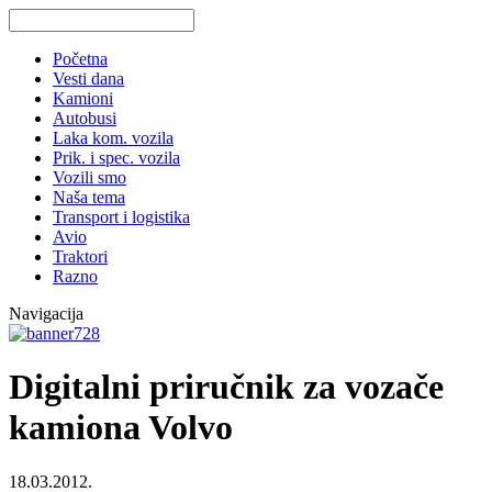
Početna
Vesti dana
Kamioni
Autobusi
Laka kom. vozila
Prik. i spec. vozila
Vozili smo
Naša tema
Transport i logistika
Avio
Traktori
Razno
Navigacija
Digitalni priručnik za vozače
kamiona Volvo
18.03.2012.