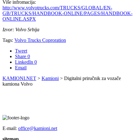
Više infromacija:
http://www.volvotrucks.com/TRUCKS/GLOBAL/EN-
GB/TRUCKS/HANDBOOK-ONLINE/PAGES/HANDBOOK-
ONLINE.ASPX
Izvor: Volvo Srbija
Tags:
Volvo Trucks Coproration
Tweet
Share
0
LinkedIn
0
Email
KAMIONI.NET
>
Kamioni
>
Digitalni priručnik za vozače
kamiona Volvo
E-mail:
office@kamioni.net
sitemap