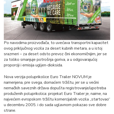
Po navodima proizvođača, to uvećava transportni kapacitet
ovog priključnog vozila za deset kubnih metara, a u istoj
srazmeri – za deset odsto prevoz čini ekonomičnijim, jer se
za toliko smanjuje potrošnja goriva, a u odgovarajućoj
proporciji i emisija ugljen-dioksida.
Nova verzija poluprikolice Euro Trailer NOVUM je
namenjena, pre svega, domaćem tržištu, jer se u većini
nemačkih saveznih država dopušta registrovanje/upotreba
produženih poluprikolica: projekat Euro Trailer je, naime, na
najvećem evropskom tržištu komercijalnih vozila „startovao“
u decembru 2005. i do sada uglavnom pokazao sve dobre
strane.