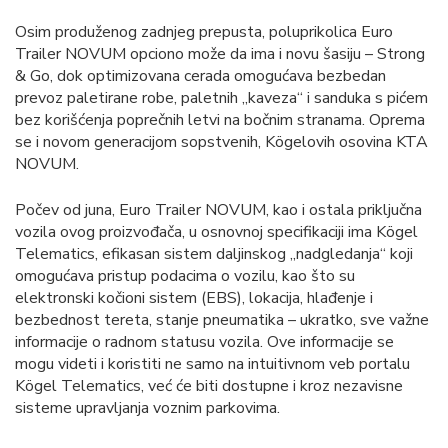
Osim produženog zadnjeg prepusta, poluprikolica Euro
Trailer NOVUM opciono može da ima i novu šasiju – Strong
& Go, dok optimizovana cerada omogućava bezbedan
prevoz paletirane robe, paletnih „kaveza“ i sanduka s pićem
bez korišćenja poprečnih letvi na bočnim stranama. Oprema
se i novom generacijom sopstvenih, Kögelovih osovina KTA
NOVUM.
Počev od juna, Euro Trailer NOVUM, kao i ostala priključna
vozila ovog proizvođača, u osnovnoj specifikaciji ima Kögel
Telematics, efikasan sistem daljinskog „nadgledanja“ koji
omogućava pristup podacima o vozilu, kao što su
elektronski kočioni sistem (EBS), lokacija, hlađenje i
bezbednost tereta, stanje pneumatika – ukratko, sve važne
informacije o radnom statusu vozila. Ove informacije se
mogu videti i koristiti ne samo na intuitivnom veb portalu
Kögel Telematics, već će biti dostupne i kroz nezavisne
sisteme upravljanja voznim parkovima.