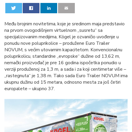
0
0
Među brojnim novitetima, koje je sredinom maja predstavio
na prvom ovogodišnjem virtuelnom „susretu“ sa
specijalizovanim medijima, Kögel je ozvaničio uvođenje u
ponudu nove poluprikolice – produžene Euro Trailer
NOVUM, s većim utovarnim kapacitetom. Konvencionalnu
poluprikolicu, standardne „evropske“ dužine od 13,62 m,
nemački proizvođač je pre 16 godina ispočetka ponudio u
verziji produženoj za 1,3 m, a sada i za koji centimetar više –
„rastegnuta“ je 1,38 m. Tako sada Euro Trailer NOVUM ima
ukupnu dužinu od 15 metara, odnosno mesta za još četiri
europalete – ukupno 37.