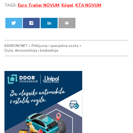
TAGS:
Euro Trailer NOVUM
,
Kögel
,
KTA NOVUM
0
0
KAMIONI.NET
>
Prikljucna i specijalna vozila
>
Duža, ekonomičnija i bezbednija