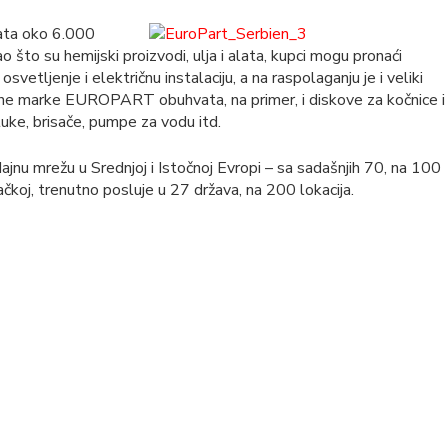
ta oko 6.000
o što su hemijski proizvodi, ulja i alata, kupci mogu pronaći
vetljenje i električnu instalaciju, a na raspolaganju je i veliki
ne marke EUROPART obuhvata, na primer, i diskove za kočnice i
tuke, brisače, pumpe za vodu itd.
jnu mrežu u Srednjoj i Istočnoj Evropi – sa sadašnjih 70, na 100
koj, trenutno posluje u 27 država, na 200 lokacija.