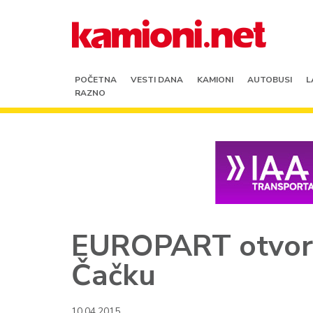
POČETNA
VESTI DANA
KAMIONI
AUTOBUSI
L
RAZNO
EUROPART otvorio
Čačku
10.04.2015.