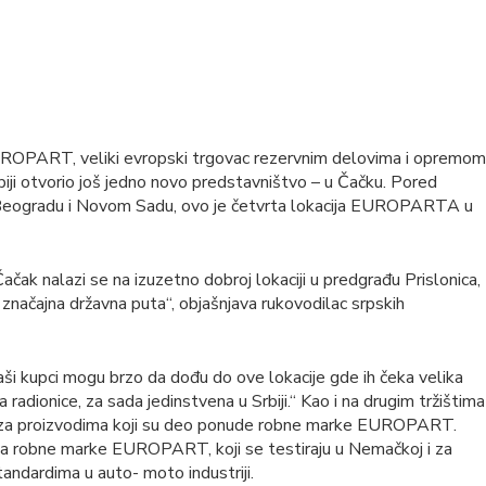
ROPART, veliki evropski trgovac rezervnim delovima i opremom
rbiji otvorio još jedno novo predstavništvo – u Čačku. Pored
u Beogradu i Novom Sadu, ovo je četvrta lokacija EUROPARTA u
 nalazi se na izuzetno dobroj lokaciji u predgrađu Prislonica,
načajna državna puta“, objašnjava rukovodilac srpskih
ši kupci mogu brzo da dođu do ove lokacije gde ih čeka velika
 radionice, za sada jedinstvena u Srbiji.“ Kao i na drugim tržištima
žnja za proizvodima koji su deo ponude robne marke EUROPART.
voda robne marke EUROPART, koji se testiraju u Nemačkoj i za
tandardima u auto- moto industriji.