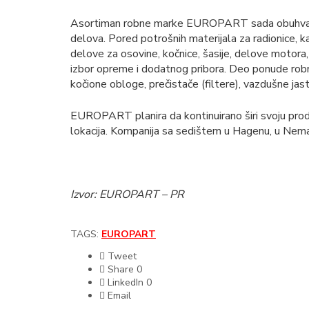
Asortiman robne marke EUROPART sada obuhva
delova. Pored potrošnih materijala za radionice, ka
delove za osovine, kočnice, šasije, delove motora, os
izbor opreme i dodatnog pribora. Deo ponude rob
kočione obloge, prečistače (filtere), vazdušne jas
EUROPART planira da kontinuirano širi svoju proda
lokacija. Kompanija sa sedištem u Hagenu, u Nemač
Izvor: EUROPART – PR
TAGS:
EUROPART
Tweet
Share
0
LinkedIn
0
Email