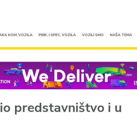
AKA KOM. VOZILA
PRIK. I SPEC. VOZILA
VOZILI SMO
NAŠA TEMA
 predstavništvo i u