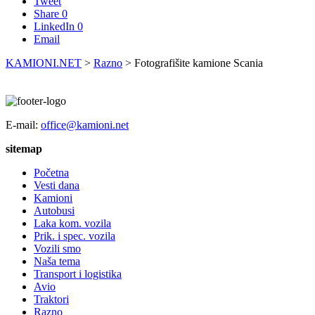
Tweet
Share
0
LinkedIn
0
Email
KAMIONI.NET
>
Razno
>
Fotografišite kamione Scania
E-mail:
office@kamioni.net
sitemap
Početna
Vesti dana
Kamioni
Autobusi
Laka kom. vozila
Prik. i spec. vozila
Vozili smo
Naša tema
Transport i logistika
Avio
Traktori
Razno