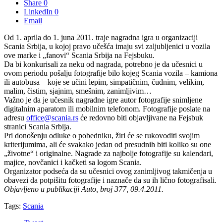
Share
0
LinkedIn
0
Email
Od 1. aprila do 1. juna 2011. traje nagradna igra u organizaciji
Scania Srbija, u kojoj pravo učešća imaju svi zaljubljenici u vozila
ove marke i „fanovi“ Scania Srbija na Fejsbuku.
Da bi konkurisali za neku od nagrada, potrebno je da učesnici u
ovom periodu pošalju fotografije bilo kojeg Scania vozila – kamiona
ili autobusa – koje se učini lepim, simpatičnim, čudnim, velikim,
malim, čistim, sjajnim, smešnim, zanimljivim…
Važno je da je učesnik nagradne igre autor fotografije snimljene
digitalnim aparatom ili mobilnim telefonom. Fotografije poslate na
adresu
office@scania.rs
će redovno biti objavljivane na Fejsbuk
stranici Scania Srbija.
Pri donošenju odluke o pobedniku, žiri će se rukovoditi svojim
kriterijumima, ali će svakako jedan od presudnih biti koliko su one
„životne“ i originalne. Nagrade za najbolje fotografije su kalendari,
majice, novčanici i kačketi sa logom Scania.
Organizator podseća da su učesnici ovog zanimljivog takmičenja u
obavezi da potpišitu fotografije i naznače da su ih lično fotografisali.
Objavljeno u publikaciji Auto, broj 377, 09.4.2011.
Tags:
Scania