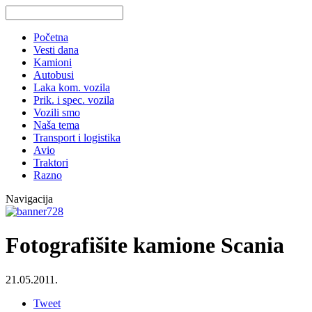
Početna
Vesti dana
Kamioni
Autobusi
Laka kom. vozila
Prik. i spec. vozila
Vozili smo
Naša tema
Transport i logistika
Avio
Traktori
Razno
Navigacija
Fotografišite kamione Scania
21.05.2011.
Tweet