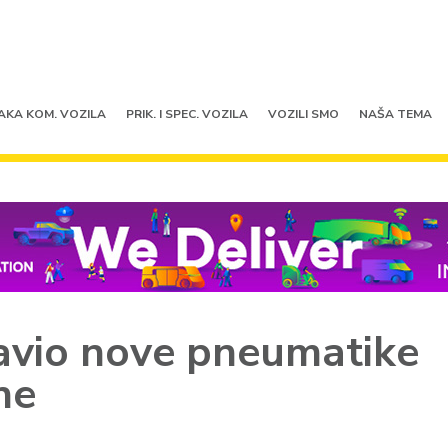
AKA KOM. VOZILA
PRIK. I SPEC. VOZILA
VOZILI SMO
NAŠA TEMA
avio nove pneumatike
ne