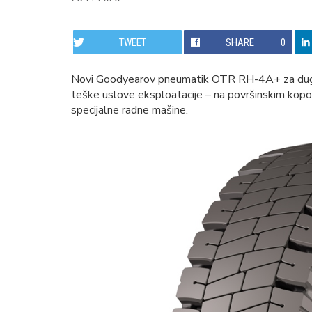
TWEET
SHARE
0
Novi Goodyearov pneumatik OTR RH-4A+ za dugot
teške uslove eksploatacije – na površinskim kopovi
specijalne radne mašine.