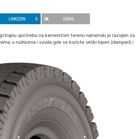
LINKEDIN
0
EMAIL
rajnu upotrebu na kamenitom terenu namenski je razvijen za
ma, u rudnicima i svuda gde se koriste veliki kiperi (damperi) i