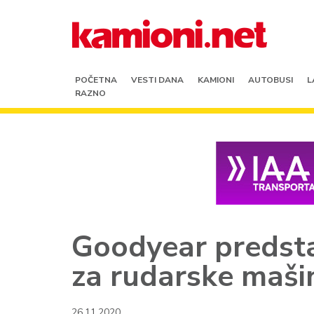
POČETNA
VESTI DANA
KAMIONI
AUTOBUSI
L
RAZNO
Goodyear predst
za rudarske maši
26.11.2020.