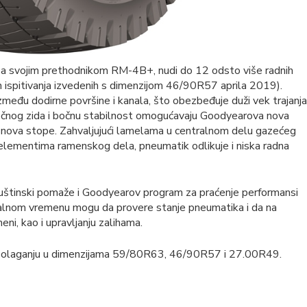
sa svojim prethodnikom RM-4B+, nudi do 12 odsto više radnih
 ispitivanja izvedenih s dimenzijom 46/90R57 aprila 2019).
 između dodirne površine i kanala, što obezbeđuje duži vek trajanja
 bočnog zida i bočnu stabilnost omogućavaju Goodyearova nova
 osnova stope. Zahvaljujući lamelama u centralnom delu gazećeg
 elementima ramenskog dela, pneumatik odlikuje i niska radna
uštinski pomaže i Goodyearov program za praćenje performansi
alnom vremenu mogu da provere stanje pneumatika i da na
eni, kao i upravljanju zalihama.
polaganju u dimenzijama 59/80R63, 46/90R57 i 27.00R49.