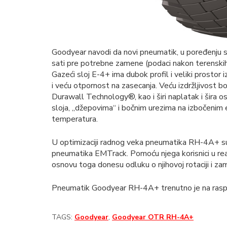
Goodyear navodi da novi pneumatik, u poređenju 
sati pre potrebne zamene (podaci nakon terenskih
Gazeći sloj E-4+ ima dubok profil i veliki prostor
i veću otpornost na zasecanja. Veću izdržljivost
Durawall Technology®, kao i širi naplatak i šira
sloja, „džepovima“ i bočnim urezima na izbočenim
temperatura.
U optimizaciji radnog veka pneumatika RH-4A+ s
pneumatika EMTrack. Pomoću njega korisnici u re
osnovu toga donesu odluku o njihovoj rotaciji i zam
Pneumatik Goodyear RH-4A+ trenutno je na ras
TAGS:
Goodyear
,
Goodyear OTR RH-4A+