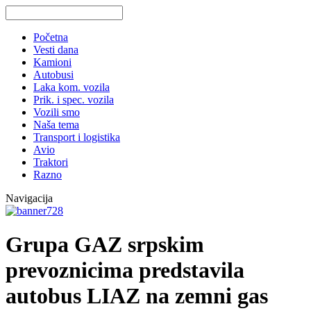
Početna
Vesti dana
Kamioni
Autobusi
Laka kom. vozila
Prik. i spec. vozila
Vozili smo
Naša tema
Transport i logistika
Avio
Traktori
Razno
Navigacija
Grupa GAZ srpskim
prevoznicima predstavila
autobus LIAZ na zemni gas