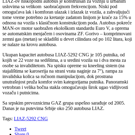
LIAZ-ov niskopodni autobus je konstruisan za vožnju u urbanim
uslovima sa velikom saobraćajnom frekvencijom. Niski pod
omogućava lak i komforan ulazak i izlazak iz vozila, a zahvaljujući
tome vreme potrebno za kretanje zadatom linijom je kraće za 15% u
odnosu na vozila s klasičnom konstrukcijom poda. Autobus pokreće
MAN-ov motor saobražen ekološkom standardu Euro V, a oprema
se automatskim menjačem i osovinama ZF. Gorivo – komprimovani
zemni gas (metan) se skladišti u devet cilindara od po 102 litara, koji
se nalaze na krovu autobusa.
Ukupan kapacitet autobusa LIAZ-5292 CNG je 105 putnika, od
kojih se 22 voze na sedištima, a u sredini vozila su i dva mesta za
osobe sa invaliditetom. Na spisku opreme su kneeling sistem (na
stajalištima se karoserija na strani vrata naginje za 7°), rampa za
invalidska kolica sa ručnom manipulacijom, dok prostrana
unutrašnjost pruža komfor svim kategorijama putnika. Panoramski
vetrobran i velika bočna stakla omogućavaju širok ugao vidljivosti
vozaču i putnicima.
Sa srpskim prevoznicima GAZ grupa uspešno sarađuje od 2005.
Danas je na putevima Srbije oko 250 autobusa LIAZ.
Tags:
LIAZ-5292 CNG
Tweet
Share
0