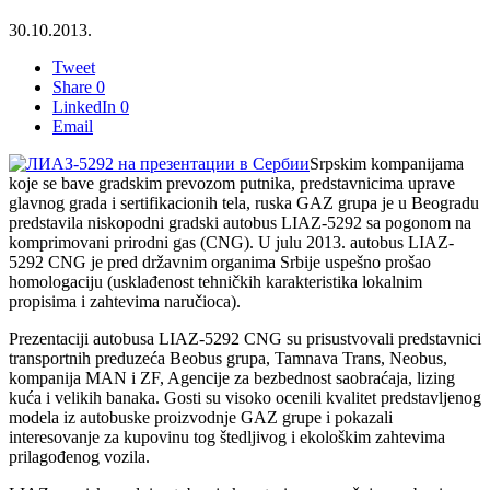
30.10.2013.
Tweet
Share
0
LinkedIn
0
Email
Srpskim kompanijama
koje se bave gradskim prevozom putnika, predstavnicima uprave
glavnog grada i sertifikacionih tela, ruska GAZ grupa je u Beogradu
predstavila niskopodni gradski autobus LIAZ-5292 sa pogonom na
komprimovani prirodni gas (CNG). U julu 2013. autobus LIAZ-
5292 CNG je pred državnim organima Srbije uspešno prošao
homologaciju (usklađenost tehničkih karakteristika lokalnim
propisima i zahtevima naručioca).
Prezentaciji autobusa LIAZ-5292 CNG su prisustvovali predstavnici
transportnih preduzeća Beobus grupa, Tamnava Trans, Neobus,
kompanija MAN i ZF, Agencije za bezbednost saobraćaja, lizing
kuća i velikih banaka. Gosti su visoko ocenili kvalitet predstavljenog
modela iz autobuske proizvodnje GAZ grupe i pokazali
interesovanje za kupovinu tog štedljivog i ekološkim zahtevima
prilagođenog vozila.