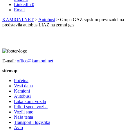
LinkedIn
0
Email
KAMIONI.NET
>
Autobusi
>
Grupa GAZ srpskim prevoznicima
predstavila autobus LIAZ na zemni gas
E-mail:
office@kamioni.net
sitemap
Početna
Vesti dana
Kamioni
Autobusi
Laka kom. vozila
Prik. i spec. vozila
Vozili smo
Naša tema
Transport i logistika
Avio