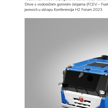
Drive s vodoničnim gorivnim ćelijama (FCEV – Fuel C
javnosti u sklopu Konferencija H2 Forum 2023.