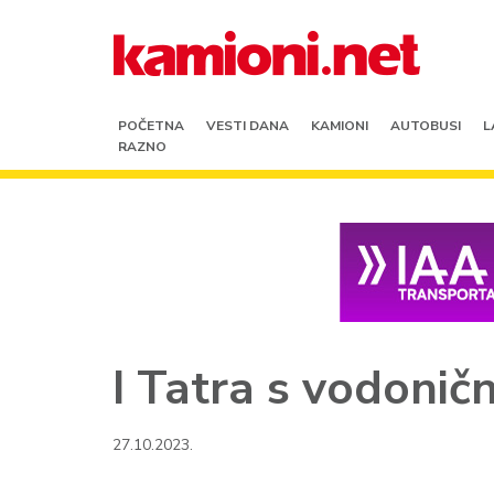
POČETNA
VESTI DANA
KAMIONI
AUTOBUSI
L
RAZNO
I Tatra s vodonič
27.10.2023.