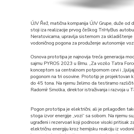
ÚJV Řež, matična kompanija ÚJV Grupe, duže od de
stoji iza realizacije prvog češkog TriHyBus auto
Neratovicama, upravlja sistemom za skladištenje en
vodoničnog pogona za produženje autonomije vozi
Osnova prototipa je najnovija treća generacija mod
sajmu PYROS 2023 u Brnu. „Za vozilo Tatra Force 
konceptom sa centralnom potpornom cevi i „ljuljaj
pogonom na tri osovine. Prototip je projektovan 
do 45 tona. Na njemu želimo da testiramo različite
Radomír Smolka, direktor istraživanja i razvoja u T
Pogon prototipa je električni, ali je prilagođen ta
stoga izvor energije „vozi“ sa sobom. Na njemu su,
ugrađeni i rezervoari koji podnose visoki pritisak
električnu energiju kroz hemijsku reakciju iz vodo