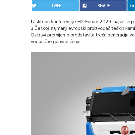
TWEET
SHARE
0
U sklopu konferencije H2 Forum 2023, najvećeg do
u Češkoj, najmanji evropski proizvođač teških kami
Ostravi premijerno predstavila treću generaciju vo
vodonične gorivne ćelije.