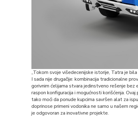
„Tokom svoje višedecenijske istorije, Tatra je bila 
I sada nije drugačije: kombinacija tradicionalne pr
gorivnim ćelijama stvara jedinstveno rešenje bez e
raspon konfiguracija i mogućnosti korišćenja. Ovaj p
tako moći da ponude kupcima savršen alat za ispunj
doprinose primeni vodonika ne samo u našem regi
je odgovoran za inovativne projekte.