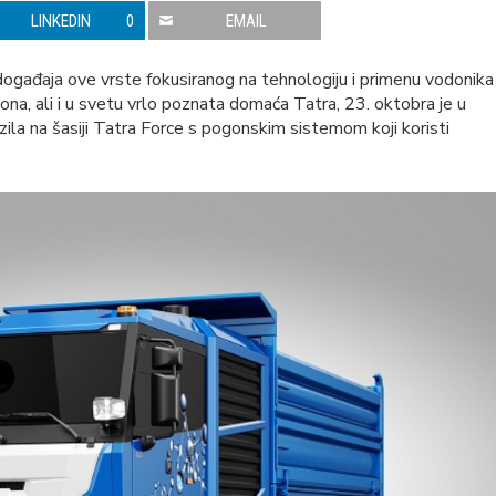
LINKEDIN
0
EMAIL
gađaja ove vrste fokusiranog na tehnologiju i primenu vodonika
ona, ali i u svetu vrlo poznata domaća Tatra, 23. oktobra je u
zila na šasiji Tatra Force s pogonskim sistemom koji koristi