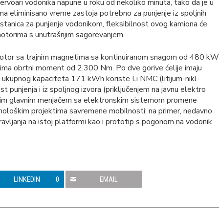
rvoari vodonika napune u roku od nekoliko minuta, tako da je u
a eliminisano vreme zastoja potrebno za punjenje iz spoljnih
e stanica za punjenje vodonikom, fleksibilnost ovog kamiona će
 motorima s unutrašnjim sagorevanjem.
romotor sa trajnim magnetima sa kontinuiranom snagom od 480 kW
ima obrtni moment od 2.300 Nm. Po dve gorive ćelije imaju
ukupnog kapaciteta 171 kWh koriste Li NMC (litijum-nikl-
 punjenja i iz spoljnog izvora (priključenjem na javnu elektro
enim glavnim menjačem sa elektronskim sistemom promene
ehnološkim projektima savremene mobilnosti: na primer, nedavno
ljanja na istoj platformi kao i prototip s pogonom na vodonik.
LINKEDIN
0
EMAIL