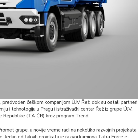
um, predvođen češkom kompanijom ÚJV Řež, dok su ostali partneri
ju i tehnologiju u Pragu i istraživački centar Řež iz grupe ÚJV.
ke Republike (TA ČR) kroz program Trend.
romet grupe, u novije vreme radi na nekoliko razvojnih projekata
 Jedan od takvih projekata je razvoj kamiona Tatra Force e-