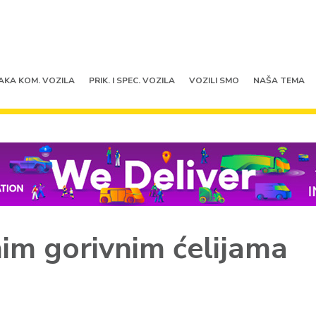
AKA KOM. VOZILA
PRIK. I SPEC. VOZILA
VOZILI SMO
NAŠA TEMA
nim gorivnim ćelijama