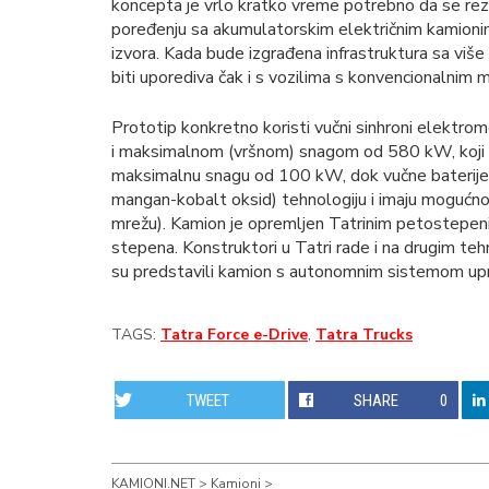
koncepta je vrlo kratko vreme potrebno da se reze
poređenju sa akumulatorskim električnim kamionim
izvora. Kada bude izgrađena infrastruktura sa viš
biti uporediva čak i s vozilima s konvencionalnim
Prototip konkretno koristi vučni sinhroni elekt
i maksimalnom (vršnom) snagom od 580 kW, koji 
maksimalnu snagu od 100 kW, dok vučne baterije 
mangan-kobalt oksid) tehnologiju i imaju mogućnost
mrežu). Kamion je opremljen Tatrinim petostep
stepena. Konstruktori u Tatri rade i na drugim t
su predstavili kamion s autonomnim sistemom uprav
TAGS:
Tatra Force e-Drive
,
Tatra Trucks
TWEET
SHARE
0
KAMIONI.NET
>
Kamioni
>