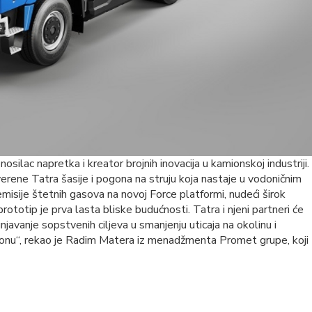
nosilac napretka i kreator brojnih inovacija u kamionskoj industriji.
overene Tatra šasije i pogona na struju koja nastaje u vodoničnim
misije štetnih gasova na novoj Force platformi, nudeći širok
rototip je prva lasta bliske budućnosti. Tatra i njeni partneri će
avanje sopstvenih ciljeva u smanjenju uticaja na okolinu i
onu“, rekao je Radim Matera iz menadžmenta Promet grupe, koji