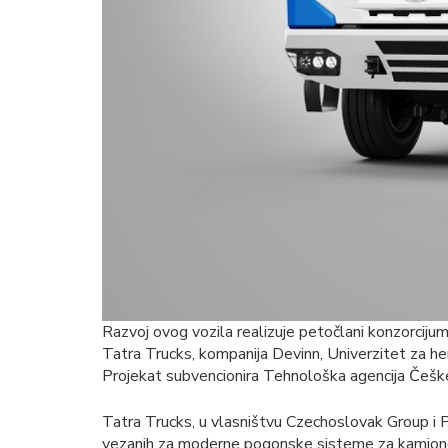
Razvoj ovog vozila realizuje petočlani konzorcij
Tatra Trucks, kompanija Devinn, Univerzitet za hemi
Projekat subvencionira Tehnološka agencija Češ
Tatra Trucks, u vlasništvu Czechoslovak Group i P
vezanih za moderne pogonske sisteme za kamione.