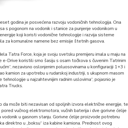
set godina je posvećena razvoju vodoničnih tehnologija. Ona
busa s pogonom na vodonik i stanice za punjenje vodonikom u
ergije koji koristi vodonične tehnologije i razvija sisteme
la za komunalne namene bez emisije štetnih gasova.
ela Tatra Force, koja je svoju svetsku premijeru imala u maju na
e-Drive koristili smo šasiju s osam točkova s čuvenim Tatrinim
ućim“, nezavisno oslonjenim poluosovinama u konfiguraciji 1+3 i
kao kamion za upotrebu u rudarskoj industriji, s ukupnom masom
 tehnologije u najzahtevnijim radnim uslovima“, pojasnio je
atra Trucks.
ko da može biti nezavisan od spoljnih izvora električne energije, te
 pored vučnog elektromotora, vučnih baterija i dve gorivne ćelije
 za vodonik u gasnom stanju. Gorivne ćelije proizvode potrebnu
nika direktno u „boksu“ iza kabine kamiona. Prednost ovog