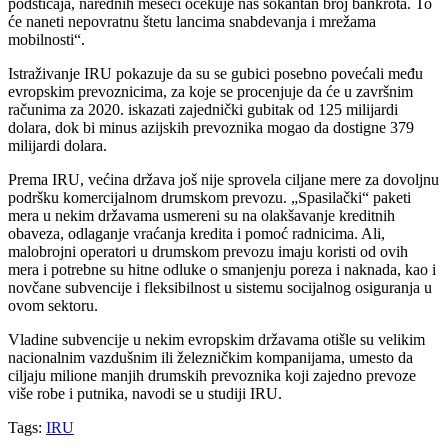
podsticaja, narednih meseci očekuje nas šokantan broj bankrota. To
će naneti nepovratnu štetu lancima snabdevanja i mrežama
mobilnosti“.
Istraživanje IRU pokazuje da su se gubici posebno povećali među
evropskim prevoznicima, za koje se procenjuje da će u završnim
računima za 2020. iskazati zajednički gubitak od 125 milijardi
dolara, dok bi minus azijskih prevoznika mogao da dostigne 379
milijardi dolara.
Prema IRU, većina država još nije sprovela ciljane mere za dovoljnu
podršku komercijalnom drumskom prevozu. „Spasilački“ paketi
mera u nekim državama usmereni su na olakšavanje kreditnih
obaveza, odlaganje vraćanja kredita i pomoć radnicima. Ali,
malobrojni operatori u drumskom prevozu imaju koristi od ovih
mera i potrebne su hitne odluke o smanjenju poreza i naknada, kao i
novčane subvencije i fleksibilnost u sistemu socijalnog osiguranja u
ovom sektoru.
Vladine subvencije u nekim evropskim državama otišle su velikim
nacionalnim vazdušnim ili železničkim kompanijama, umesto da
ciljaju milione manjih drumskih prevoznika koji zajedno prevoze
više robe i putnika, navodi se u studiji IRU.
Tags:
IRU