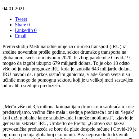
04.01.2021.
Tweet
Share
0
LinkedIn
0
Email
Prema studiji Međunarodne unije za drumski transport (IRU) iz
sredine novembra prošle godine, sektor drumskog transporta na
globalnom, svetskom nivou u 2020. bi zbog pandemije Covid-19
mogao da izgubi ukupno 679 milijardi dolara. To je oko 18 odsto
više od junske prognoze IRU koja je iznosila 643 milijarde dolara.
IRU navodi da, uprkos rastućim gubicima, vlade širom sveta nisu
učinile mnogo da pomognu sektoru koji je u velikoj meri sastavljen
od malih i srednjih preduzeća.
„Među više od 3,5 miliona kompanija u drumskom saobraćaju koje
predstavljamo, većinu čine mala i srednja preduzeća i oni su ‘lepak’
koji drži globalne lance snabdevanja i mreže mobilnosti“, izjavio je
generalni sekretar IRU, Umberto de Pretto. „Gotovo sva takva
prevoznička preduzeća se bore da plate dospele račune i Covid-19 je
ogromna pretnja globalnoj ekonomiji. Bez neposrednih državnih