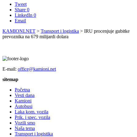
Tweet
Share
0
LinkedIn
0
Email
KAMIONI.NET
>
Transport i logistika
>
IRU procenjuje gubitke
prevoznika na 679 milijardi dolara
E-mail:
office@kamioni.net
sitemap
Početna
Vesti dana
Kamioni
Autobusi
Laka kom. vozila
Prik. i spec. vozila
Vozili smo
Naša tema
Transport i logistika