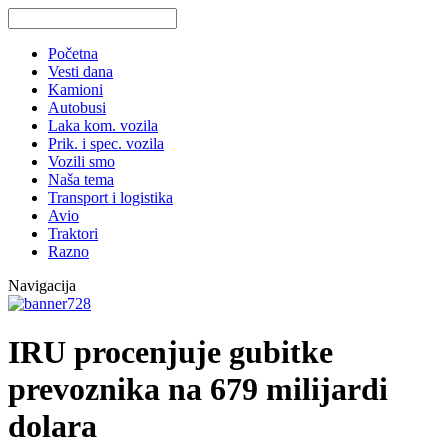
Početna
Vesti dana
Kamioni
Autobusi
Laka kom. vozila
Prik. i spec. vozila
Vozili smo
Naša tema
Transport i logistika
Avio
Traktori
Razno
Navigacija
IRU procenjuje gubitke
prevoznika na 679 milijardi
dolara