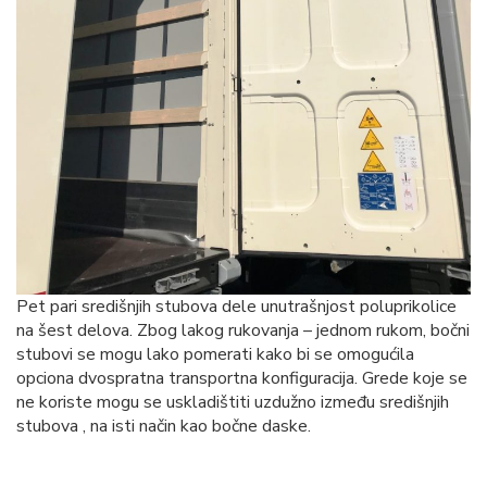
Pet pari središnjih stubova dele unutrašnjost poluprikolice
na šest delova. Zbog lakog rukovanja – jednom rukom, bočni
stubovi se mogu lako pomerati kako bi se omogućila
opciona dvospratna transportna konfiguracija. Grede koje se
ne koriste mogu se uskladištiti uzdužno između središnjih
stubova , na isti način kao bočne daske.