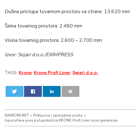
Dužina pristupa tovarnom prostoru sa strane: 13.620 mm
Širina tovarnog prostora: 2.480 mm
Visina tovarnog prostora: 2.600 – 2.700 mm
Izvor: Sejari d.o.o./EXIMPRESS
TAGS:
Krone
,
Krone Profi Liner
,
Sejari d.o.o.
0
0
KAMIONI.NET
>
Prikljucna i specijalna vozila
>
Isporučena prva poluprikolica KRONE Profi Liner nove generacije