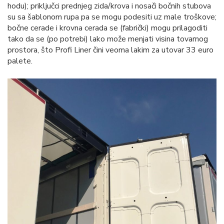
hodu); priključci prednjeg zida/krova i nosači bočnih stubova
su sa šablonom rupa pa se mogu podesiti uz male troškove;
bočne cerade i krovna cerada se (fabrički) mogu prilagoditi
tako da se (po potrebi) lako može menjati visina tovarnog
prostora, što Profi Liner čini veoma lakim za utovar 33 euro
palete.