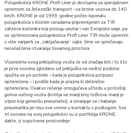
Poluprikolica KRONE Profi Liner je dostupna sa specijalnom
opremom za železnički transport –za brzine vozova do 140
km/h. KRONE je od 1999. godine počeo isporuku
poluprikolica s kliznim ceradama pripremljenim za TIR
zahteve korisnika koji posluju unutar i van Evropske unije, pa
se optimizovana poluprikolica Profi Liner TIR može opremiti
s više varijanti za „zaključavanje“ sajle, čime se sprečavaju
neovlašćena otvaranja tovarnog prostora.
Vlasnicima ovog priključnog vozila će od značaja biti i to što
je prva osovina (gledano od priključka na sedlo) podizna:
spušta se po potrebi – kada je poluprikolica potpuno
opterećena – i podiže kada je prazna ili delimično
opterećena. Ovakvo rešenje omogućava uštedu u potrošnji
goriva vučnog vozila (kotrlja se manji broj točkova, manji je
otpor koji generišu pneumatici), a smanjuje se i habanje
pneumatika jer nisu sve vreme u kontaktu s podlogom. Sve
tri osovine na ovoj poluprikolici su iz portfolija KRONE,
dakle, iz sopstvene proizvodnje.