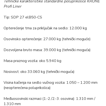
Tehničke karakteristike standardne poluprikolice KRONE
Profi Liner
Tip: SDP 27 elB50-CS
Opterećenje trna za priključak na sedlo: 12.000 kg
Osovinsko opterećenje: 27.000 kg (tehnički moguće)
Dozvoljena bruto masa: 39.000 kg (tehnički moguća)
Masa praznog vozila: oko 5.940 kg
Nosivost: oko 33.060 kg (tehnički moguća)
Visina kačenja na sedlo vučnog vozila: 1.050 – 1.200 mm
(neopterećena poluprikolica)
Međuosovinski razmaci (1.-2./2.-3. osovina): 1.310 mm /
1.310 mm