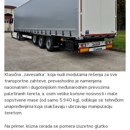
Klasična „zavesarka“, koja nudi modularna rešenja za sve
transportne zahteve, prevashodno je namenjena
nacionalnim i dugolinijskim međunarodnim prevozima
paletiranih tereta, a, osim velike korisne nosivosti i male
sopstvene mase (od samo 5.940 kg), odlikuje se tehničkim
unapređenjima koja olakšavaju i ubrzavaju manipulaciju
teretom.
Na primer, klizna cerada se pomera izuzetno glatko