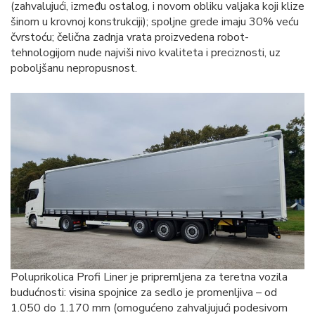
(zahvalujući, između ostalog, i novom obliku valjaka koji klize
šinom u krovnoj konstrukciji); spoljne grede imaju 30% veću
čvrstoću; čelična zadnja vrata proizvedena robot-
tehnologijom nude najviši nivo kvaliteta i preciznosti, uz
poboljšanu nepropusnost.
Poluprikolica Profi Liner je pripremljena za teretna vozila
budućnosti: visina spojnice za sedlo je promenljiva – od
1.050 do 1.170 mm (omogućeno zahvaljujući podesivom