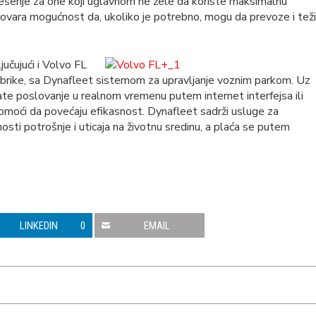
ešenje za one koji uglavnom ne žele da koriste maksimalnu
ovara mogućnost da, ukoliko je potrebno, mogu da prevoze i teži
učujući i Volvo FL
fabrike, sa Dynafleet sistemom za upravljanje voznim parkom. Uz
te poslovanje u realnom vremenu putem internet interfejsa ili
m pomoći da povećaju efikasnost. Dynafleet sadrži usluge za
osti potrošnje i uticaja na životnu sredinu, a plaća se putem
LINKEDIN
0
EMAIL