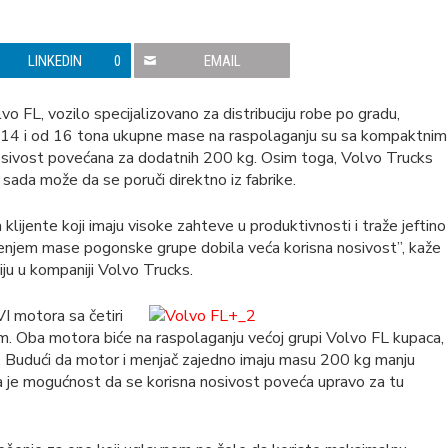
LINKEDIN
0
EMAIL
vo FL, vozilo specijalizovano za distribuciju robe po gradu,
 od 14 i od 16 tona ukupne mase na raspolaganju su sa kompaktnim
nosivost povećana za dodatnih 200 kg. Osim toga, Volvo Trucks
sada može da se poruči direktno iz fabrike.
lijente koji imaju visoke zahteve u produktivnosti i traže jeftino
jenjem mase pogonske grupe dobila veća korisna nosivost”, kaže
ju u kompaniji Volvo Trucks.
I motora sa četiri
 Oba motora biće na raspolaganju većoj grupi Volvo FL kupaca,
. Budući da motor i menjač zajedno imaju masu 200 kg manju
na je mogućnost da se korisna nosivost poveća upravo za tu