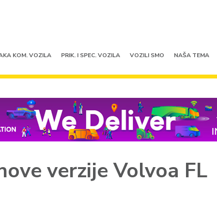
AKA KOM. VOZILA
PRIK. I SPEC. VOZILA
VOZILI SMO
NAŠA TEMA
nove verzije Volvoa FL