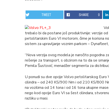
TWEET
SHARE
0
Vol
trebalo bi da postane još produktivnije: verzije
petolitarskim Euro VI motorom, čime je korisna 
sistem za upravljanje voznim parkom – Dynafleet, 
“Nova verzija ovog modela je naročito pogodna za k
rešenje za transport, s obzirom na to da se sman
Pernila Šustović, menadžer segmenta za distribuci
U ponudi su dve opcije Volvo petolitarskog Euro V
cilindra – od 240 KS/900 Nm i od 210 KS/800 Nm.
na vozilima od 14 tona i od 16 tona ukupne mase
nego kod opcije Euro VI sa šest cilindara, stvore
razliku u masi.