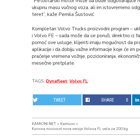
“Petolitarski motor može da bude odgovarajuće r
ukupnu masu vučnog voza, ali im istovremeno odg
teret”, kaže Pernila Šustović.
Kompletan Volvo Trucks proizvodni program – uklj
i Volvo FE – sada može da se poruči, direktno iz 
pomoć ove usluge, klijenti imaju mogućnost da pra
aplikacije i da dobiju važne informacije koje će i
praćenje vremena vožnje, pozicioniranja, ekonomičn
mesečne pretplate.
TAGS:
Dynafleet
,
Volvo FL
TWEET
SHARE
0
KAMIONI.NET
>
Kamioni
>
Korisna nosivost nove verzije Volvoa FL veća za 200 kg