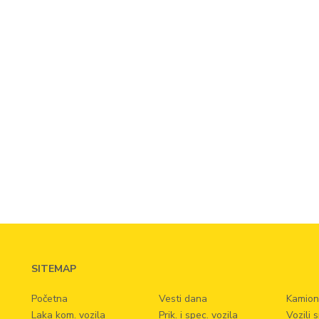
SITEMAP
Početna
Vesti dana
Kamion
Laka kom. vozila
Prik. i spec. vozila
Vozili 