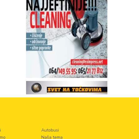
i
Autobusi
smo
Naša tema