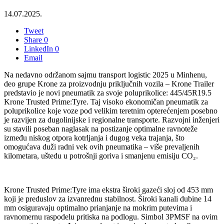
14.07.2025.
Tweet
Share
0
LinkedIn
0
Email
Na nedavno održanom sajmu transport logistic 2025 u Minhenu,
deo grupe Krone za proizvodnju priključnih vozila – Krone Trailer
predstavio je novi pneumatik za svoje poluprikolice: 445/45R19.5
Krone Trusted Prime:Tyre. Taj visoko ekonomičan pneumatik za
poluprikolice koje voze pod velikim teretnim opterećenjem posebno
je razvijen za dugolinijske i regionalne transporte. Razvojni inženjeri
su stavili poseban naglasak na postizanje optimalne ravnoteže
između niskog otpora kotrljanja i dugog veka trajanja, što
omogućava duži radni vek ovih pneumatika – više prevaljenih
kilometara, uštedu u potrošnji goriva i smanjenu emisiju CO₂.
Krone Trusted Prime:Tyre ima ekstra široki gazeći sloj od 453 mm
koji je preduslov za izvanrednu stabilnost. Široki kanali dubine 14
mm osiguravaju optimalno prianjanje na mokrim putevima i
ravnomernu raspodelu pritiska na podlogu. Simbol 3PMSF na ovim