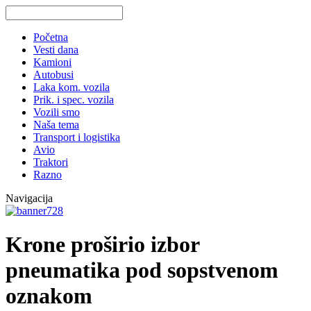
Početna
Vesti dana
Kamioni
Autobusi
Laka kom. vozila
Prik. i spec. vozila
Vozili smo
Naša tema
Transport i logistika
Avio
Traktori
Razno
Navigacija
Krone proširio izbor
pneumatika pod sopstvenom
oznakom