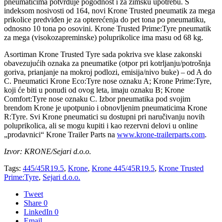
pneumaticima potvrđuje pogodnost i za zimsku upotrebu. S
indeksom nosivosti od 164, novi Krone Trusted pneumatik za mega
prikolice predviđen je za opterećenja do pet tona po pneumatiku,
odnosno 10 tona po osovini. Krone Trusted Prime:Tyre pneumatik
za mega (visokozapreminske) poluprikolice ima masu od 68 kg.
Asortiman Krone Trusted Tyre sada pokriva sve klase zakonski
obavezujućih oznaka za pneumatike (otpor pri kotrljanju/potrošnja
goriva, prianjanje na mokroj podlozi, emisija/nivo buke) – od A do
C. Pneumatici Krone Eco:Tyre nose oznaku A; Krone Prime:Tyre,
koji će biti u ponudi od ovog leta, imaju oznaku B; Krone
Comfort:Tyre nose oznaku C. Izbor pneumatika pod svojim
brendom Krone je upotpunio i obnovljenim pneumaticima Krone
R:Tyre. Svi Krone pneumatici su dostupni pri naručivanju novih
poluprikolica, ali se mogu kupiti i kao rezervni delovi u online
„prodavnici“ Krone Trailer Parts na
www.krone-trailerparts.com
.
Izvor: KRONE/Sejari d.o.o.
Tags:
445/45R19.5
,
Krone
,
Krone 445/45R19.5
,
Krone Trusted
Prime:Tyre
,
Sejari d.o.o.
Tweet
Share
0
LinkedIn
0
Email