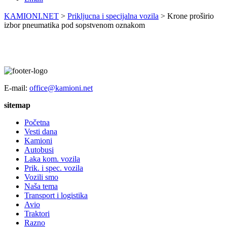
KAMIONI.NET
>
Prikljucna i specijalna vozila
>
Krone proširio
izbor pneumatika pod sopstvenom oznakom
E-mail:
office@kamioni.net
sitemap
Početna
Vesti dana
Kamioni
Autobusi
Laka kom. vozila
Prik. i spec. vozila
Vozili smo
Naša tema
Transport i logistika
Avio
Traktori
Razno