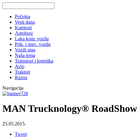
Početna
Vesti dana
Kamioni
Autobusi
Laka kom. vozila
Prik. i spec. vozila
Vozili smo
Naša tema
Transport i logistika
Avio
Traktori
Razno
Navigacija
MAN Trucknology® RoadShow u 
25.05.2015.
Tweet