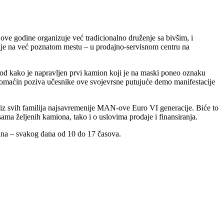
 godine organizuje već tradicionalno druženje sa bivšim, i
e na već poznatom mestu – u prodajno-servisnom centru na
na od kako je napravljen prvi kamion koji je na maski poneo oznaku
Domaćin poziva učesnike ove svojevrsne putujuće demo manifestacije
e iz svih familija najsavremenije MAN-ove Euro VI generacije. Biće to
ma željenih kamiona, tako i o uslovima prodaje i finansiranja.
na – svakog dana od 10 do 17 časova.