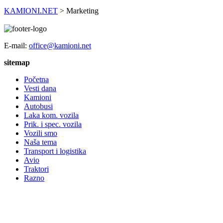
KAMIONI.NET
>
Marketing
E-mail:
office@kamioni.net
sitemap
Početna
Vesti dana
Kamioni
Autobusi
Laka kom. vozila
Prik. i spec. vozila
Vozili smo
Naša tema
Transport i logistika
Avio
Traktori
Razno