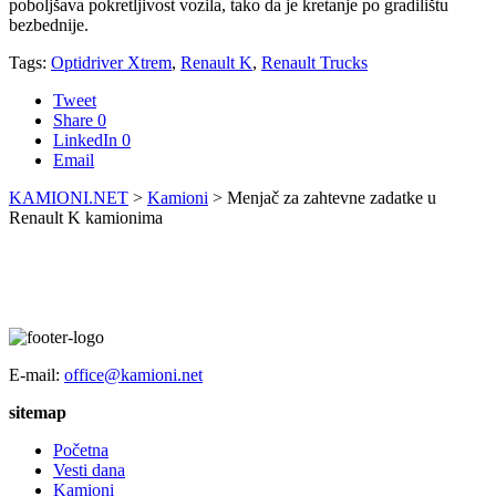
poboljšava pokretljivost vozila, tako da je kretanje po gradilištu
bezbednije.
Tags:
Optidriver Xtrem
,
Renault K
,
Renault Trucks
Tweet
Share
0
LinkedIn
0
Email
KAMIONI.NET
>
Kamioni
>
Menjač za zahtevne zadatke u
Renault K kamionima
E-mail:
office@kamioni.net
sitemap
Početna
Vesti dana
Kamioni