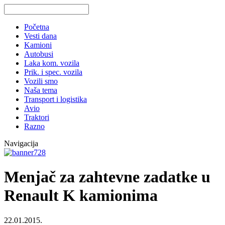
Početna
Vesti dana
Kamioni
Autobusi
Laka kom. vozila
Prik. i spec. vozila
Vozili smo
Naša tema
Transport i logistika
Avio
Traktori
Razno
Navigacija
Menjač za zahtevne zadatke u
Renault K kamionima
22.01.2015.