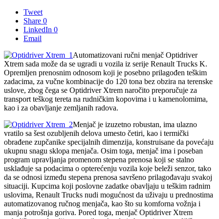
Tweet
Share
0
LinkedIn
0
Email
Automatizovani ručni menjač Optidriver
Xtrem sada može da se ugradi u vozila iz serije Renault Trucks K.
Opremljen prenosnim odnosom koji je posebno prilagođen teškim
zadacima, za vučne kombinacije do 120 tona bez obzira na terenske
uslove, zbog čega se Optidriver Xtrem naročito preporučuje za
transport teškog tereta na rudničkim kopovima i u kamenolomima,
kao i za obavljanje zemljanih radova.
Menjač je izuzetno robustan, ima ulazno
vratilo sa šest ozubljenih delova umesto četiri, kao i termički
obrađene zupčanike specijalnih dimenzija, konstruisane da povećaju
ukupnu snagu sklopa menjača. Osim toga, menjač ima i poseban
program upravljanja promenom stepena prenosa koji se stalno
usklađuje sa podacima o opterećenju vozila koje beleži senzor, tako
da se odnosi između stepena prenosa savršeno prilagođavaju svakoj
situaciji. Kupcima koji poslovne zadatke obavljaju u teškim radnim
uslovima, Renault Trucks nudi mogućnost da uživaju u prednostima
automatizovanog ručnog menjača, kao što su komforna vožnja i
manja potrošnja goriva. Pored toga, menjač Optidriver Xtrem