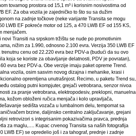
nom tovarnog prostora od 15,1 m³ i korisnim nosivostima od
 EF. Za oba vozila je zajedničko to što su sa dužim
onom na zadnje točkove (neke varijante Transita se mogu
t 350 LWB EF pokreće motor od 125, a 470 LWB EF od 155 KS,
im menjačem.
i novi Transiti na srpskom tržištu se nude po promotivnim
ama, nižim za 1.990, odnosno 2.100 evra. Verzija 350 LWB EF
 trenutnu cenu od 22.220 evra bez PDV-a (budući da su ovo
ila koja se koriste za obavljanje delatnosti, PDV je povratan),
60 evra bez PDV-a. Obe verzije imaju paket opreme Trend.
alna vozila, osim sasvim novog dizajna i mehanike, krasi i
unkcionalno opremljena unutrašnjost.
Recimo, u paketu Trend su,
eđu ostalog putni kompjuter, grejači vetrobrana, senzor nivoa
nosti za pranje vetrobrana, elektropodesiv, preklopni, manuelna
ma, kožom obloženi ručica menjača i kolo upravljača,
dešavanje sedišta vozača u lumbalnom delu, tempomat sa
aničivačem brzine, daljinsko centralno zaključavanje, grejani
ljni retrovizori s integrisanim pokazivačima pravca, prednja
tla za maglu,…. Kupac crvenog Transita sa naših fotografija
0 LWB EF) se opredelio još i za tahograf, prednje i zadnje