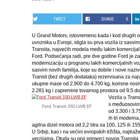
TWEET
SHARE
0
U Grand Motors, istovremeno kada i kod drugih 
uvoznika u Evropi, stigla su prva vozila iz sasvi
Transita, najvećih modela među lakim komercijal
Ford. Podsećanja radi, pre dve godine Ford je z
modernizaciju u programu lakih komercijalnih v
sasvim novih familija, koje su dobile i nove nazi
Transit (bez drugih dodataka) rezervisana za na
ukupne mase od 2.900 do 4.700 kg, korisne nosi
2.281 kg i zapremine tovarnog prostora od 9,5 do
Vozila u Transi
s međuosovins
Ford Transit 350 LWB EF
od 3.300 i 3.
ih tri moderna
agilna dizel motora od 2,2 litra sa 100, 125 ili 15
U Srbiji, kao i na većini evropskih tržišta, najtr
verzijama. Otuda su prvi primerci novog Transita