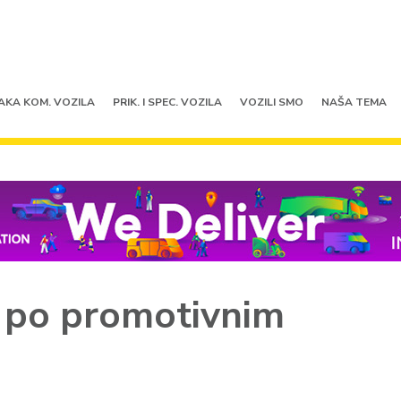
AKA KOM. VOZILA
PRIK. I SPEC. VOZILA
VOZILI SMO
NAŠA TEMA
t po promotivnim