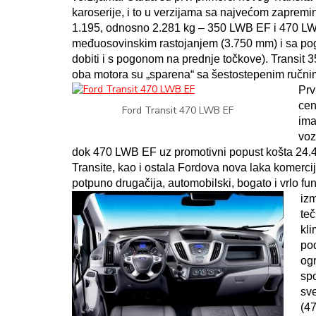
karoserije, i to u verzijama sa najvećom zapremi
1.195, odnosno 2.281 kg – 350 LWB EF i 470 LWB
međuosovinskim rastojanjem (3.750 mm) i sa pog
dobiti i s pogonom na prednje točkove). Transi
oba motora su „sparena“ sa šestostepenim ručn
Prv
cen
Ford Transit 470 LWB EF
ima
voz
dok 470 LWB EF uz promotivni popust košta 24.4
Transite, kao i ostala Fordova nova laka komercij
potpuno drugačija, automobilski, bogato i vrlo f
izm
teč
kli
po
ogr
spo
sve
(47