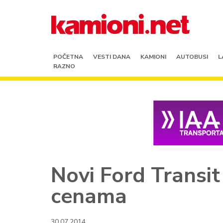
POČETNA
VESTI DANA
KAMIONI
AUTOBUSI
L
RAZNO
Novi Ford Transi
cenama
30.07.2014.