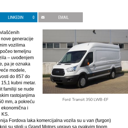
LINKEDIN
0
EMAIL
ovlašćenih
m nove generacije
nim vozilima
apočeo temeljnu
ozila – uvođenjem
ve, pa je oznaka
jveće modele,
vosti do 857 do
 15,1 kubni metar.
t familiji se nude
kim rastojanjima
Ford Transit 350 LWB-EF
750 mm, a pokreću
, ekonomična i
5 KS.
aženija Fordova laka komercijalna vozila su u van (furgon)
 koji su stigli u Grand Motors upravo sa ovakvim tipom