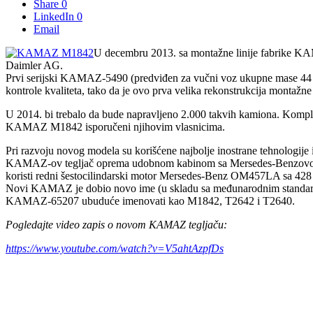
Share
0
LinkedIn
0
Email
U decembru 2013. sa montažne linije fabrike KA
Daimler AG.
Prvi serijski KAMAZ-5490 (predviđen za vučni voz ukupne mase 44 t
kontrole kvaliteta, tako da je ovo prva velika rekonstrukcija montažne l
U 2014. bi trebalo da bude napravljeno 2.000 takvih kamiona. Komplet
KAMAZ M1842 isporučeni njihovim vlasnicima.
Pri razvoju novog modela su korišćene najbolje inostrane tehnologij
KAMAZ-ov tegljač oprema udobnom kabinom sa Mersedes-Benzovog m
koristi redni šestocilindarski motor Mersedes-Benz OM457LA sa 428 K
Novi KAMAZ je dobio novo ime (u skladu sa međunarodnim standardi
KAMAZ-65207 ubuduće imenovati kao M1842, T2642 i T2640.
Pogledajte video zapis o novom KAMAZ tegljaču:
https://www.youtube.com/watch?v=V5ahtAzpfDs