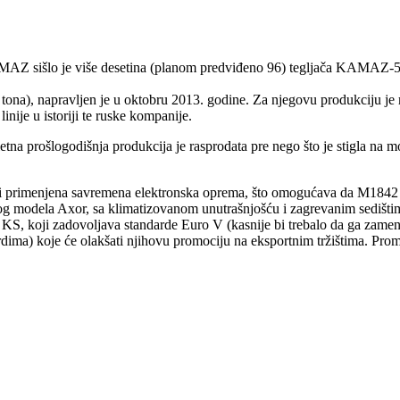
MAZ sišlo je više desetina (planom predviđeno 96) tegljača KAMAZ-5
ona), napravljen je u oktobru 2013. godine. Za njegovu produkciju je
inije u istoriji te ruske kompanije.
na prošlogodišnja produkcija je rasprodata pre nego što je stigla na 
e i primenjena savremena elektronska oprema, što omogućava da M1842 
odela Axor, sa klimatizovanom unutrašnjošću i zagrevanim sedišt
S, koji zadovoljava standarde Euro V (kasnije bi trebalo da ga zamen
ma) koje će olakšati njihovu promociju na eksportnim tržištima. 