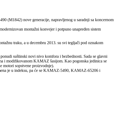
490 (M1842) nove generacije, napravljenog u saradnji sa koncernom
 modernizovan montažni konvejer i potpuno unapređen sistem
montažnu traku, a u decembru 2013. su svi tegljači pod oznakom
ponudi suštinski novi nivo komfora i bezbednosti. Sada se glavni
ima i modifikovanom KAMAZ šasijom. Kao pogonska jedinica se
e motori sopstvene proizvodnje).
Promena je u indeksu, pa će se KAMAZ-5490, KAMAZ-65206 i