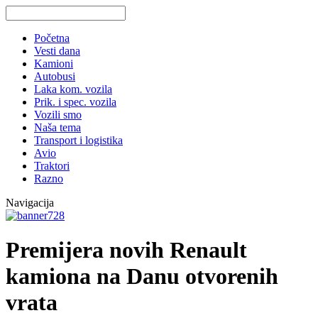
Početna
Vesti dana
Kamioni
Autobusi
Laka kom. vozila
Prik. i spec. vozila
Vozili smo
Naša tema
Transport i logistika
Avio
Traktori
Razno
Navigacija
Premijera novih Renault
kamiona na Danu otvorenih
vrata