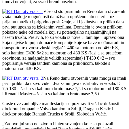
timovi odvojeni, za svaki brend posebno.
Više od sto prisutnih na Reno danu otvorenih
vrata imalo je mogućnosti da uživa u opuštenoj atmosferi – uz
prijatnu muziku i prigodno posluženje, ali i jedinstvenu priliku da se
prvi put upozna sa izloženim vozilima. Domaćin je ovom prilikom
pokazao neke od modela koji su potencijalno najzanimljiviji na
našem tržištu. Pre svih, to su vozila iz nove T familije – upravo ona
koja najviše kupuju domaće kompanije koje se bave međunarodnim
transportom: dvoosovinski tegljač T460 sa motorom od 460 KS,
solo kamion T430 6×2 sa motorom od 430 KS (šasija sa pratećom
osovinom, za nadgradnje velikih zapremina) i T430 6×2 – sve
popularnija verzija tandem kamiona sa prikolicom, takođe s
motorom od 430 KS.
Na Reno danu otvorenih vrata mnogi su imali
prvu priliku da uživo vide i dva zanimljiva distributivna vozila: D
7,5 180 – šasiju sa kabinom bruto mase 7,5 t sa motorom od 180 KS
i Renault Master – šasiju sa kabinom bruto mase 3,5 t.
Goste ove zanimljive manifestacije su pozdravili vršilac dužnosti
direktora kompanije Volvo kamioni u Srbiji, Dragana Krstić i
direktor prodaje Renault Trucks u Srbiji, Slobodan Vučić.
„Zadovoljni smo odazivom i interesovanjem koje su pokazali
dosadašnji i potencijalni kupci Reno kamiona u Srbiji“, kaže