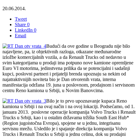
20.06.2014.
Tweet
Share
0
LinkedIn
0
Email
Budući da ove godine u Beogradu nije bilo
najavljene, pa, iz objektivnih razloga, otkazane međunarodne
izložbe komercijalnih vozila, a da Renault Trucks od nedavno u
svim kategorijama u prodaji ima potpuno nove kamione opremljene
Euro VI motorima, jedinstvena prilika da se potencijalni i sadašnji
kupci, poslovni partneri i prijatelji brenda upoznaju sa nekim od
najatraktivnijih noviteta bio je Dan otvorenih vrata, interna
manifestacija održana 19. juna u poslovnom, prodajnom i servisnom
centru Reno kamiona u Srbiji, u Novim Banovcima.
Bilo je to prvo upoznavanje kupaca Reno
kamiona u Srbiji i na ovaj način i na ovoj lokaciji. Podsećamo, od 1.
januara 2013. poslovne operacije kompanija Volvo Trucks i Renault
Trucks u Srbiji, kao i u ostalim državama tržišta South East Hub*
(Region jugoistočna Evropa), spojene se u jednu, integrisanu
servisnu mrežu. Usledilo je i spajanje direkcija kompanija Volvo
Trucks i Renault Trucks u Srbiji u jednu celinu, dok su prodajni