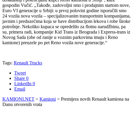
gospodin Vučić. „Takođe, zadovoljni smo i prodajnim startom nove,
Euro VI generacije u Srbiji: u prvoj polovini godine isporučili smo
24 vozila nova vozila – specijalizovanim transportnim kompanijama,
javnim i preduzećima koja se bave distribucijom lekova i robe široke
potrošnje. Nekoliko kupaca se opredelilo za flotnu narudžbinu, pa
su, primera radi, kompanije Kid Trans iz Beograda i Express-trans iz
Novog Sada (obe od ranije u voznim parkovima imaju i Reno
kamione) preuzele po pet Reno vozila nove generacije.“
Tags:
Renault Trucks
Tweet
Share
0
LinkedIn
0
Email
KAMIONI.NET
>
Kamioni
>
Premijera novih Renault kamiona na
Danu otvorenih vrata