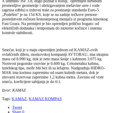
/Cummins/ ISF 3.8, dugo poznat u Rusiji, opremljen turbinom
promenljive geometrije i ubrizgavanjem mešavine uree i vode
(agensa edblu) u izduvni trakt za postizanje standarda Euro-5.
„Podešen“ je na 154 KS, koje se na zadnje točkove prenose
posredstvom ručnom šestostepenog menjača iz programa kineskog
Fast Geara. Na premijeri je bio opremljen prilično bogato: od
električnih dodataka i tempomata do motorne kočnice i sistema
kontrole stabilnosti.
Smećar, koji je u maju otpremljen jednom od KAMAZ-ovih
ovlašćenih dilera, moskovskoj kompaniji AVTOBAU, ima ukupnu
masu od 8.990 kg, dok je neto masa šasije s kabinom 3.075 kg.
Nosivost pogonske osovine je 6.600 kg. Celometalna kabina,
tunelskog tipa, može biti bez ili sa ležajem. Nadgradnja HIDRO-
MAK ima korisnu zapreminu od osam kubnih metara, dok je
utovarni rezervoar zapremine 1,2 kubna metra. Zavisno od vrste
smeća, koeficijent sabijanja je do 6:1.
Izvor: KAMAZ
Tags:
KAMAZ
,
KAMAZ KOMPAS
Tweet
Share
0