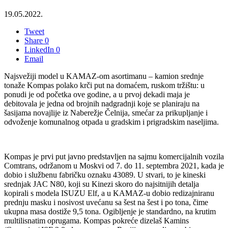
19.05.2022.
Tweet
Share
0
LinkedIn
0
Email
Najsvežiji model u KAMAZ-om asortimanu – kamion srednje
tonaže Kompas polako krči put na domaćem, ruskom tržištu: u
ponudi je od početka ove godine, a u prvoj dekadi maja je
debitovala je jedna od brojnih nadgradnji koje se planiraju na
šasijama novajlije iz Naberežje Čelnija, smećar za prikupljanje i
odvoženje komunalnog otpada u gradskim i prigradskim naseljima.
Kompas je prvi put javno predstavljen na sajmu komercijalnih vozila
Comtrans, održanom u Moskvi od 7. do 11. septembra 2021, kada je
dobio i službenu fabričku oznaku 43089. U stvari, to je kineski
srednjak JAC N80, koji su Kinezi skoro do najsitnijih detalja
kopirali s modela ISUZU Elf, a u KAMAZ-u dobio redizajniranu
prednju masku i nosivost uvećanu sa šest na šest i po tona, čime
ukupna masa dostiže 9,5 tona. Ogibljenje je standardno, na krutim
multilisnatim oprugama. Kompas pokreće dizelaš Kamins