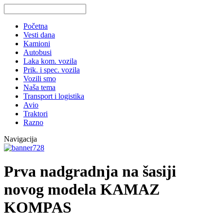
Početna
Vesti dana
Kamioni
Autobusi
Laka kom. vozila
Prik. i spec. vozila
Vozili smo
Naša tema
Transport i logistika
Avio
Traktori
Razno
Navigacija
Prva nadgradnja na šasiji
novog modela KAMAZ
KOMPAS