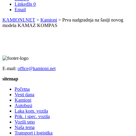
LinkedIn
0
Email
KAMIONI.NET
>
Kamioni
>
Prva nadgradnja na šasiji novog
modela KAMAZ KOMPAS
E-mail:
office@kamioni.net
sitemap
Početna
Vesti dana
Kamioni
Autobusi
Laka kom. vozila
Prik. i spec. vozila
Vozili smo
Naša tema
Transport i logistika