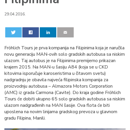
29.04.2016.
0
0
Fröhlich Tours je prva kompanija na Filipinima koja je naručila
novu generaciju MAN-ovih solo gradskih autobusa sa niskim
ulazom. Taj autobus je na Filipinima premijerno prikazan
krajem 2015. Na MAN-u šasiju A84 (koja se u CKD
kitovima isporučuje karoseristima u čitavom svetu)
nadgradnju je obavila najveća filipinska kompanija za
proizvodnju autobusa – Almazora Motors Corporation
(AMC) iz grada Carmona (Cavite). Do kraja godine Fröhlich
Tours će dobiti ukupno 65 solo gradskih autobusa sa niskim
ulazom nadgrađenih na MAN šasije. Ova flota će biti
uposlena na novim linijama gradskog prevoza u glavnom
gradu Filipina, Manili.