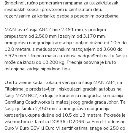
(kneeling), ručno pomeranim rampama za ulazak/izlazak
invalidskih kolica i prostorom u centralnom delu
rezervisanim za korisnike osoba s posebnim potrebama.
MAN-ova šasija A84 širine 2.491 mm, s prednjim
prepustom od 2.560 mm i zadnjim od 3.170 mm,
omogućava nadgradnju karoserija spoljne dužine od 10,5 do
12,8 metara, s međuosovinskim rastojanjem od 3.600 do
5.925 mm. Ukupna masa autobusa nadgrađenih na tu šasiju
može da iznosi do 18.200 kg. Prednja osovina je kruto
oslonjena, zadnja hipoidnog tipa.
U isto vreme kada i lokalna verzija na šasiji MAN A84, na
Filipinima je predstavljen i niskoulazni gradski autobus na
šasiji MAN RC2, za koju je karoseriju nadgradila kompanija
Gemilang Coachworks iz malezijskog grada grada Johor. Ta
šasija je široka 2,450 mm, a omogućava nadgradnju
karoserija ukupne dužine od 10,5 do 13 metara. Pokreće je
više motora iz familija D0836 i D2066 sa Euro III, odnosno
Euro V Euro EEV ili Euro VI sertifikatima, snage od 250 do