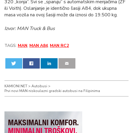
320 „konja“. Svi se „sparuju“ s automatskim menjačima (ZF
ili Voith). Oslanjanje je identično šasiji A84, dok ukupna
masa vozila na ovoj šasiji može da iznosi do 19.500 kg.
Izvor: MAN Truck & Bus
TAGS:
MAN
,
MAN A84
,
MAN RC2
0
0
KAMIONI.NET
>
Autobusi
>
Prvi novi MAN niskoulazni gradski autobusi na Filipinima