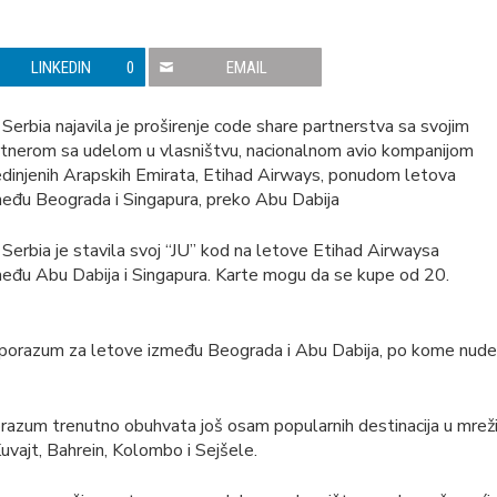
LINKEDIN
0
EMAIL
 Serbia najavila je proširenje code share partnerstva sa svojim
rtnerom sa udelom u vlasništvu, nacionalnom avio kompanijom
dinjenih Arapskih Emirata, Etihad Airways, ponudom letova
eđu Beograda i Singapura, preko Abu Dabija
 Serbia je stavila svoj “JU” kod na letove Etihad Airwaysa
eđu Abu Dabija i Singapura. Karte mogu da se kupe od 20.
e sporazum za letove između Beograda i Abu Dabija, po kome nude
orazum trenutno obuhvata još osam popularnih destinacija u mrež
Kuvajt, Bahrein, Kolombo i Sejšele.