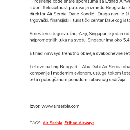
“Proširenje code share sporazuma sa Etihad Airw
izbor i fleksibilnost putovanja između Beograda i
direktor Air Serbia, Dane Kondić. „Drago nam je š
trgovački, finansijski i turistički centar Dalekog ist
Smešten u Jugoistočnoj Aziji, Singapur je jedan od
najprometnijih luka na svetu. Singapur ima oko 5,4 
Etihad Airways trenutno obavlja svakodnevne le
Letove na liniji Beograd – Abu Dabi Air Serbia ob
kompanije i modernim avionom, usluga tokom let
leta i poboljšanom ponudom zabavnog sadržaja.
Izvor: www.airserbia.com
TAGS:
Air Serbia
,
Etihad Airways