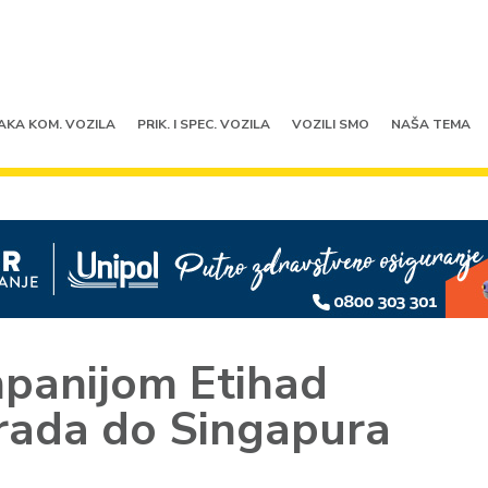
AKA KOM. VOZILA
PRIK. I SPEC. VOZILA
VOZILI SMO
NAŠA TEMA
mpanijom Etihad
rada do Singapura