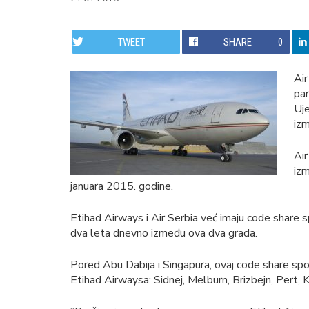
TWEET
SHARE
0
Air
pa
Uje
izm
Air
izm
januara 2015. godine.
Etihad Airways i Air Serbia već imaju code shar
dva leta dnevno između ova dva grada.
Pored Abu Dabija i Singapura, ovaj code share sp
Etihad Airwaysa: Sidnej, Melburn, Brizbejn, Pert, 