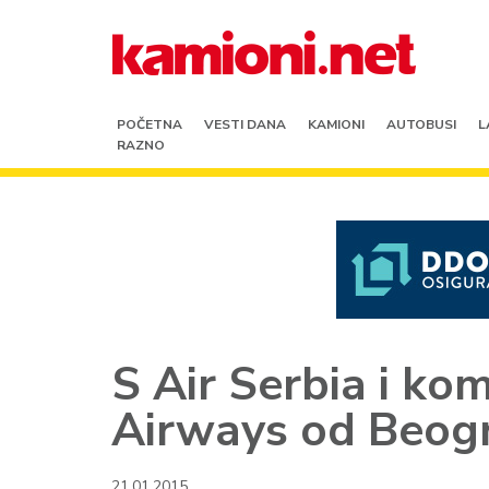
POČETNA
VESTI DANA
KAMIONI
AUTOBUSI
L
RAZNO
S Air Serbia i ko
Airways od Beog
21.01.2015.