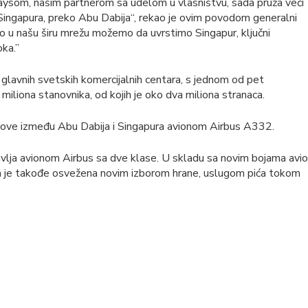
aysom, našim partnerom sa udelom u vlasništvu, sada pruža veći
 Singapura, preko Abu Dabija“, rekao je ovim povodom generalni
to u našu širu mrežu možemo da uvrstimo Singapur, ključni
oka.”
 glavnih svetskih komercijalnih centara, s jednom od pet
miliona stanovnika, od kojih je oko dva miliona stranaca.
tove između Abu Dabija i Singapura avionom Airbus A332.
avlja avionom Airbus sa dve klase. U skladu sa novim bojama avio
a je takođe osvežena novim izborom hrane, uslugom pića tokom