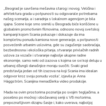
„Beograd je savršena mešavina starog i novog. Veličina i
arhitektura grada u potpunosti su odgovarale potrebama
našeg scenarija, a i saradnja s lokalnom agencijom je bila
sjajna. Scene koje smo snimili u Beogradu biće korišćene u
globalnim promotivnim filmovima, odnosno novoj svetskoj
kampanji kojom Scania pokazuje i dokazuje da ima
kompletnu ponudu kamiona nove generacije, u potpunosti
posvećenih urbanim uslovima, gde su zagušenje saobraćaja,
bezbednosna i ekološka pitanja, stvaranje privlačnih radnih
uslova za vozače i stvaranje najbolje ukupne radne
ekonomije, samo neki od izazova s kojima se svi koji deluju u
urbanoj džungli današnjice moraju suočiti. Svaki grad
predstavlja jedan od tih izazova na koji Scania ima idealan
odgovor kroz svoju ponudu vozila“, izjavila je Anna
Häggström, Scanijina menadžerka video produkcije.
Mada na ovim prostorima poznatija po svojim tegljačima, a
posebno po moćnoj i obožavanoj seriji s V8 motorima,
prepoznatljivom dizajnu šasije i, kako uverava, najboljoj