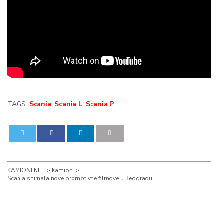
TAGS:
Scania
,
Scania L
,
Scania P
0
0
KAMIONI.NET
>
Kamioni
>
Scania snimala nove promotivne filmove u Beogradu