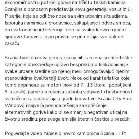
ekonomičnosti u potroši goriva na tržištu teških kamiona,
Scanijina s ponosom predstavlja novu generaciju vozila iz L i
P serije, koja se odlično nose sa svim urbanim situacijama.
Isporuka namirnica u prodavnice, sakupljanje i odvoz smeća,
pa i vatrogasne intervencije, deo su svakodnevice grada i
njegovi stanovnici ih po pravilu ne primećuju, sve dok ne
zakažu.
Scania tvrdi da nova generacija njenih kamiona srednjeteške
kategorije obezbeđuje upravo besprekorno funkcionisanje
svake urbane sredine po njenoj meri, omogućavajući njenim
stanovnicima kvalitetniji život. Neke od karakteristika koje
tome doprinose su motori (novi od 7 i 13 litara i poboljšani
9-litarski), pametna rešenja za bolju vidljivost i bezbednost
svih učesnika saobraćaja u gradu (inovativni Scania City Safe
Window) i najveća ponuda rešenja za korišćenje
alternativnih goriva kako bi se smanjio negativan uticaj na
životnu sredinu, pre svega emisija štetnih čestica u vazduh.
Pogledajte video zapise o novim kamionima Scania L i P: