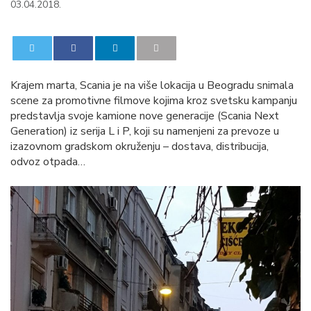
03.04.2018.
0
0
Krajem marta, Scania je na više lokacija u Beogradu snimala
scene za promotivne filmove kojima kroz svetsku kampanju
predstavlja svoje kamione nove generacije (Scania Next
Generation) iz serija L i P, koji su namenjeni za prevoze u
izazovnom gradskom okruženju – dostava, distribucija,
odvoz otpada…