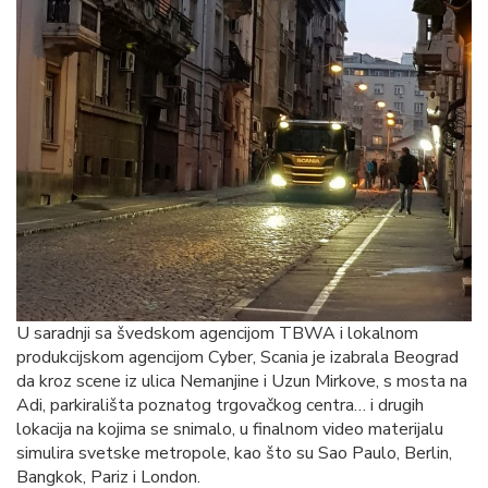
U saradnji sa švedskom agencijom TBWA i lokalnom
produkcijskom agencijom Cyber, Scania je izabrala Beograd
da kroz scene iz ulica Nemanjine i Uzun Mirkove, s mosta na
Adi, parkirališta poznatog trgovačkog centra… i drugih
lokacija na kojima se snimalo, u finalnom video materijalu
simulira svetske metropole, kao što su Sao Paulo, Berlin,
Bangkok, Pariz i London.