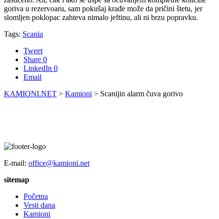
goriva u rezervoaru, sam pokušaj krađe može da pričini štetu, jer
slomljen poklopac zahteva nimalo jeftinu, ali ni brzu popravku.
Tags:
Scania
Tweet
Share
0
LinkedIn
0
Email
KAMIONI.NET
>
Kamioni
>
Scanijin alarm čuva gorivo
E-mail:
office@kamioni.net
sitemap
Početna
Vesti dana
Kamioni