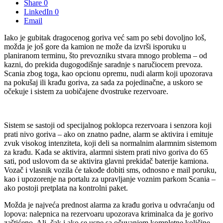
Share
0
LinkedIn
0
Email
Iako je gubitak dragocenog goriva već sam po sebi dovoljno loš,
možda je još gore da kamion ne može da izvrši isporuku u
planiranom terminu, što prevozniku stvara mnogo problema – od
kazni, do prekida dugogodišnje saradnje s naručiocem prevoza.
Scania zbog toga, kao opcionu opremu, nudi alarm koji upozorava
na pokušaj ili krađu goriva, za sada za pojedinačne, a uskoro se
očekuje i sistem za uobičajene dvostruke rezervoare.
Sistem se sastoji od specijalnog poklopca rezervoara i senzora koji
prati nivo goriva – ako on znatno padne, alarm se aktivira i emituje
zvuk visokog intenziteta, koji deli sa normalnim alarmnim sistemom
za krađu. Kada se aktivira, alarmni sistem prati nivo goriva do 65
sati, pod uslovom da se aktivira glavni prekidač baterije kamiona.
Vozač i vlasnik vozila će takođe dobiti sms, odnosno e mail poruku,
kao i upozorenje na portalu za upravljanje voznim parkom Scania –
ako postoji pretplata na kontrolni paket.
Možda je najveća prednost alarma za krađu goriva u odvraćanju od
lopova: nalepnica na rezervoaru upozorava kriminalca da je gorivo
zaštićeno. Ali, čak i ako se uspe sa očuvanjem kompletne količine