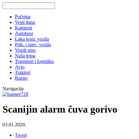
Početna
Vesti dana
Kamioni
Autobusi
Laka kom. vozila
Prik. i spec. vozila
Vozili smo
Naša tema
Transport i logistika
Avio
Traktori
Razno
Navigacija
Scanijin alarm čuva gorivo
03.01.2020.
Tweet