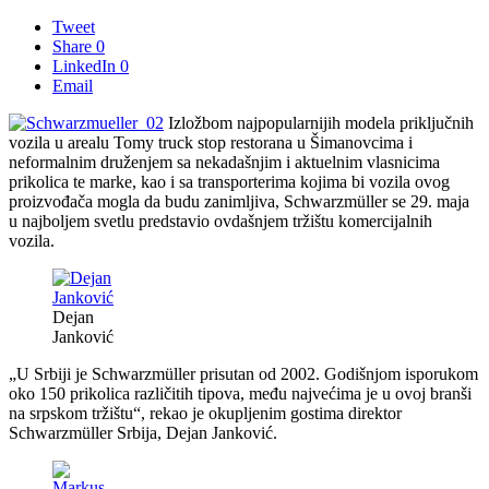
Tweet
Share
0
LinkedIn
0
Email
Izložbom najpopularnijih modela priključnih
vozila u arealu Tomy truck stop restorana u Šimanovcima i
neformalnim druženjem sa nekadašnjim i aktuelnim vlasnicima
prikolica te marke, kao i sa transporterima kojima bi vozila ovog
proizvođača mogla da budu zanimljiva, Schwarzmüller se 29. maja
u najboljem svetlu predstavio ovdašnjem tržištu komercijalnih
vozila.
Dejan
Janković
„U Srbiji je Schwarzmüller prisutan od 2002. Godišnjom isporukom
oko 150 prikolica različitih tipova, među najvećima je u ovoj branši
na srpskom tržištu“, rekao je okupljenim gostima direktor
Schwarzmüller Srbija, Dejan Janković.