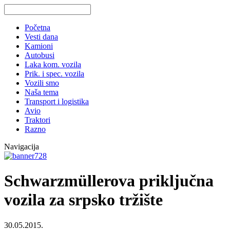
Početna
Vesti dana
Kamioni
Autobusi
Laka kom. vozila
Prik. i spec. vozila
Vozili smo
Naša tema
Transport i logistika
Avio
Traktori
Razno
Navigacija
Schwarzmüllerova priključna
vozila za srpsko tržište
30.05.2015.