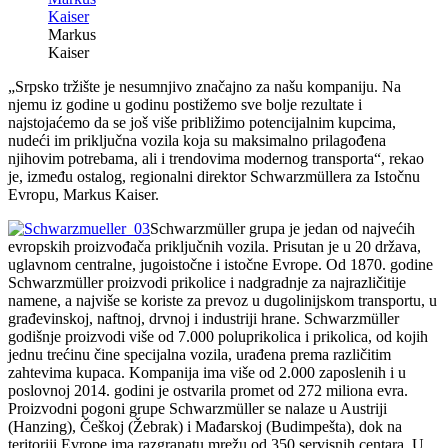
Markus
Kaiser
„Srpsko tržište je nesumnjivo značajno za našu kompaniju. Na
njemu iz godine u godinu postižemo sve bolje rezultate i
najstojaćemo da se još više približimo potencijalnim kupcima,
nudeći im priključna vozila koja su maksimalno prilagođena
njihovim potrebama, ali i trendovima modernog transporta“, rekao
je, između ostalog, regionalni direktor Schwarzmüllera za Istočnu
Evropu, Markus Kaiser.
Schwarzmüller grupa je jedan od najvećih
evropskih proizvođača priključnih vozila. Prisutan je u 20 država,
uglavnom centralne, jugoistočne i istočne Evrope. Od 1870. godine
Schwarzmüller proizvodi prikolice i nadgradnje za najrazličitije
namene, a najviše se koriste za prevoz u dugolinijskom transportu, u
građevinskoj, naftnoj, drvnoj i industriji hrane. Schwarzmüller
godišnje proizvodi više od 7.000 poluprikolica i prikolica, od kojih
jednu trećinu čine specijalna vozila, urađena prema različitim
zahtevima kupaca. Kompanija ima više od 2.000 zaposlenih i u
poslovnoj 2014. godini je ostvarila promet od 272 miliona evra.
Proizvodni pogoni grupe Schwarzmüller se nalaze u Austriji
(Hanzing), Češkoj (Žebrak) i Mađarskoj (Budimpešta), dok na
teritoriji Evrope ima razgranatu mrežu od 350 servisnih centara. U