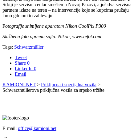
Srbiji je servisni centar smešten u Novoj Pazovi, a još dva servisna
partnera izlaze na teren – na intervencije koje se kupcima pružaju
tamo gde oni to zahtevaju.
F
otografije snimljene aparatom Nikon CoolPix P300
Službena foto oprema sajta: Nikon, www.refot.com
Tags:
Schwarzmüller
Tweet
Share
0
LinkedIn
0
Email
KAMIONI.NET
>
Prikljucna i specijalna vozila
>
Schwarzmüllerova priključna vozila za srpsko tržište
E-mail:
office@kamioni.net