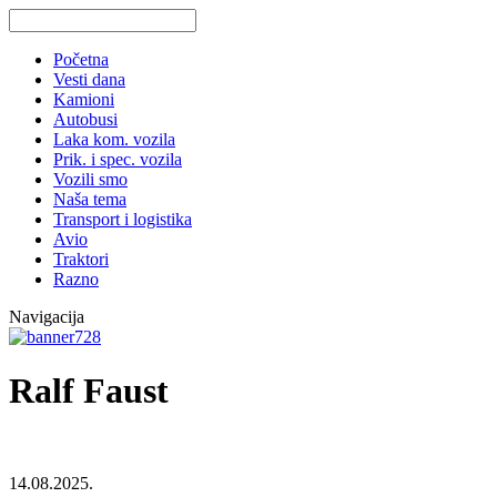
Početna
Vesti dana
Kamioni
Autobusi
Laka kom. vozila
Prik. i spec. vozila
Vozili smo
Naša tema
Transport i logistika
Avio
Traktori
Razno
Navigacija
Ralf Faust
14.08.2025.