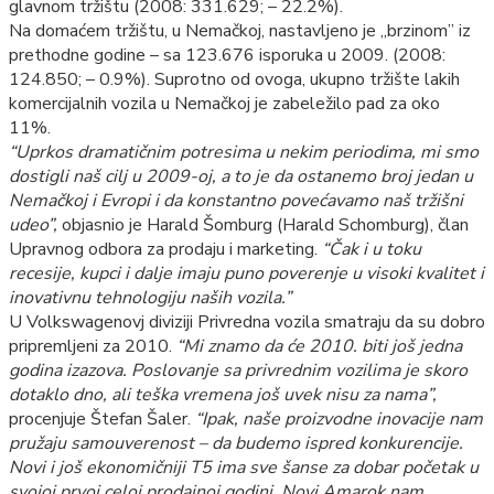
glavnom tržištu (2008: 331.629; – 22.2%).
Na domaćem tržištu, u Nemačkoj, nastavljeno je „brzinom” iz
prethodne godine – sa 123.676 isporuka u 2009. (2008:
124.850; – 0.9%). Suprotno od ovoga, ukupno tržište lakih
komercijalnih vozila u Nemačkoj je zabeležilo pad za oko
11%.
“Uprkos dramatičnim potresima u nekim periodima, mi smo
dostigli naš cilj u 2009-oj, a to je da ostanemo broj jedan u
Nemačkoj i Evropi i da konstantno povećavamo naš tržišni
udeo”,
objasnio je Harald Šomburg (Harald Schomburg), član
Upravnog odbora za prodaju i marketing.
“Čak i u toku
recesije, kupci i dalje imaju puno poverenje u visoki kvalitet i
inovativnu tehnologiju naših vozila.”
U Volkswagenovj diviziji Privredna vozila smatraju da su dobro
pripremljeni za 2010.
“Mi znamo da će 2010. biti još jedna
godina izazova. Poslovanje sa privrednim vozilima je skoro
dotaklo dno, ali teška vremena još uvek nisu za nama”,
procenjuje Štefan Šaler.
“Ipak, naše proizvodne inovacije nam
pružaju samouverenost – da budemo ispred konkurencije.
Novi i još ekonomičniji T5 ima sve šanse za dobar početak u
svojoj prvoj celoj prodajnoj godini. Novi Amarok nam