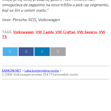
omogućava da zagazimo na nova tržišta u pick-up segmentu,
koji se širi u celom svetu.”
Izvor: Porsche SCG, Volkswagen
TAGS:
Volkswagen
,
VW Caddy
,
VW Crafter
,
VW Saverio
,
VW
T5
0
0
KAMIONI.NET
>
Laka komercijalna vozila
>
U 2009. Volkswagen prodao 354.770 privrednih vozila