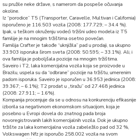
su pružile neke države, s namerom da pospeše očuvanja
okoline.
Iz “porodice” T5 (Transporter, Caravelle, Multivan i California)
isporučeno je 116.503 vozila (2008: 177.729; – 34.4 %).
Ipak, u teškom okruženju vodeći tržišni udeo modela iz T5
familije je na mnogim tržištima osetno povećan.
Familija Crafter je takođe “uknjižila” pad u prodaji, sa ukupno
33.903 isporuka širom sveta (2008: 50.595; – 33.1%). Ali, i
ova familija je poboljšala pozicije na mnogim tržištima.
Saveiro i T2, laka komercijalna vozila koja se proizvode u
Brazilu, uspela su da “odbrane” pozicije na tržištu, umerenim
padom isporuka. Saveiro je isporučen u 36.953 jedinica (2008:
39.367; – 6.1%); T2 prodat u „tiražu” od 27.468 jedinica
(2008: 27.911; – 1.6%).
Kompanija procenjuje da se u odnosu na konkurenciju efikasnije
izborila sa negativnom ekonomskom situacijom, koja je
posebno u Evropi dovela do znatnog pada broja
novoregistrovanih lakih komercijalnih vozila. Dok je ukupno
tržište za laka komercijalna vozila zabeležilo pad od 32 %,
Volkswagen Nfz je isporučio 258.002 vozila na svom