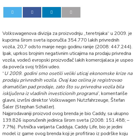
0
0
Volkswagenova divizija za proizvodnju „teretnjaka“ u 2009. je
kupcima širom sveta isporučila 354.770 lakih privrednih
vozila, 20,7 odsto manje nego godinu ranije (2008: 447.244).
Ipak, uprkos brojnim negativnim uticajima na prodaju privredna
vozila, vodeći evropski proizvođač lakih komercijalaca je uspeo
da poveća svoj tržišni udeo.
“
U 2009. godini smo osetili veliki uticaj ekonomske krize na
prodaju privrednih vozila. Ovaj kao celina je registrovao
dramatičan pad prodaje, zato što su privredna vozila bila
isključena iz vladinih investicionih programa
”, komentariše
glavni, izvršni direktor Volkswagen Nutzfahrzeuge, Štefan
Šaler (Stephan Schaller).
Najprodavaniji proizvod ovog brenda je bio Caddy, sa ukupno
139.826 isporučenih jedinica širom sveta (2008: 151.488; –
7.7%). Putnička varijanta Caddyja, Caddy Life, bio je jedini
model iz game ovog brenda koji je profitirao iz podrške koju