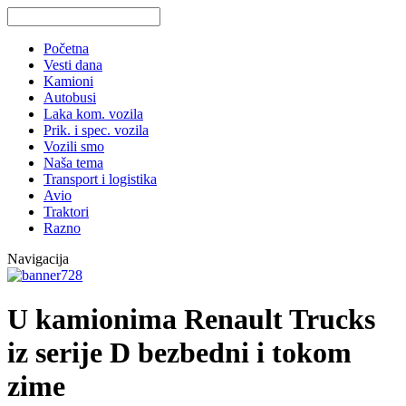
Početna
Vesti dana
Kamioni
Autobusi
Laka kom. vozila
Prik. i spec. vozila
Vozili smo
Naša tema
Transport i logistika
Avio
Traktori
Razno
Navigacija
U kamionima Renault Trucks
iz serije D bezbedni i tokom
zime