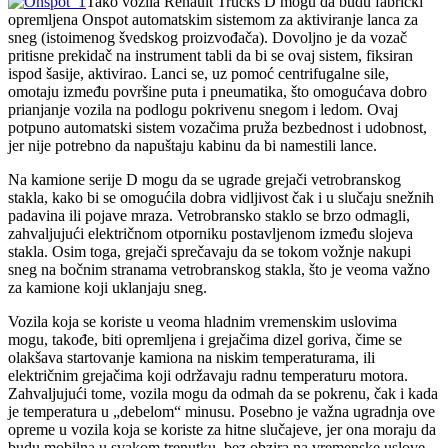
Tako vozila Renault Trucks D mogu da budu fabrički
opremljena Onspot automatskim sistemom za aktiviranje lanca za
sneg (istoimenog švedskog proizvođača). Dovoljno je da vozač
pritisne prekidač na instrument tabli da bi se ovaj sistem, fiksiran
ispod šasije, aktivirao. Lanci se, uz pomoć centrifugalne sile,
omotaju između površine puta i pneumatika, što omogućava dobro
prianjanje vozila na podlogu pokrivenu snegom i ledom. Ovaj
potpuno automatski sistem vozačima pruža bezbednost i udobnost,
jer nije potrebno da napuštaju kabinu da bi namestili lance.
Na kamione serije D mogu da se ugrade grejači vetrobranskog
stakla, kako bi se omogućila dobra vidljivost čak i u slučaju snežnih
padavina ili pojave mraza. Vetrobransko staklo se brzo odmagli,
zahvaljujući električnom otporniku postavljenom između slojeva
stakla. Osim toga, grejači sprečavaju da se tokom vožnje nakupi
sneg na bočnim stranama vetrobranskog stakla, što je veoma važno
za kamione koji uklanjaju sneg.
Vozila koja se koriste u veoma hladnim vremenskim uslovima
mogu, takođe, biti opremljena i grejačima dizel goriva, čime se
olakšava startovanje kamiona na niskim temperaturama, ili
električnim grejačima koji održavaju radnu temperaturu motora.
Zahvaljujući tome, vozila mogu da odmah da se pokrenu, čak i kada
je temperatura u „debelom“ minusu. Posebno je važna ugradnja ove
opreme u vozila koja se koriste za hitne slučajeve, jer ona moraju da
budu mobilna u svakom trenutku, bez obzira na vremenske uslove.