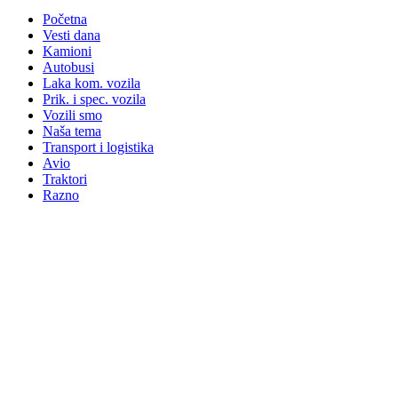
Početna
Vesti dana
Kamioni
Autobusi
Laka kom. vozila
Prik. i spec. vozila
Vozili smo
Naša tema
Transport i logistika
Avio
Traktori
Razno