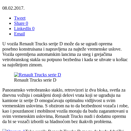
08.02.2017.
Tweet
Share
0
LinkedIn
0
Email
U vozila Renault Trucks serije D može da se ugradi oprema
posebno konstruisana i napravljena za najteže vremenske uslove.
Vozila opremljena automatskim lancima za sneg i grejačima
vetrobranskog stakla su potpuno bezbedna i kada se uhvate u koštac
sa najoštrijom zimom.
Renault Trucks serie D
Panoramsko vetrobransko staklo, retrovizori iz dva bloka, svetla za
dnevnu vožnju i ostakljeni donji delovi vrata koji se ugrađuju na
kamione iz serije D omogućavaju optimalnu vidljivost u svim
vremenskim uslovima. S obzirom na to da bezbednost vozača i robe,
kao i pouzdanost i mobilnost vozila moraju da budu zagarantovani u
svim vremenskim uslovima, Renault Trucks nudi i dodatnu opremu
da bi se vozači izborili sa hladnoćom bez ikakvih problema.