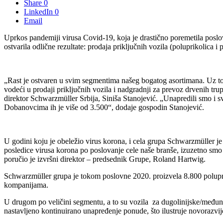
Share
0
LinkedIn
0
Email
Uprkos pandemiji virusa Covid-19, koja je drastično poremetila poslov
ostvarila odlične rezultate: prodaja priključnih vozila (poluprikolica i
„Rast je ostvaren u svim segmentima našeg bogatog asortimana. Uz to,
vodeći u prodaji priključnih vozila i nadgradnji za prevoz drvenih trup
direktor Schwarzmüller Srbija, Siniša Stanojević. „Unapredili smo i 
Dobanovcima ih je više od 3.500“, dodaje gospodin Stanojević.
U godini koju je obeležio virus korona, i cela grupa Schwarzmüller je
posledice virusa korona po poslovanje cele naše branše, izuzetno smo 
poručio je izvršni direktor – predsednik Grupe, Roland Hartwig.
Schwarzmüller grupa je tokom poslovne 2020. proizvela 8.800 polupriko
kompanijama.
U drugom po veličini segmentu, a to su vozila za dugolinijske/međun
nastavljeno kontinuirano unapređenje ponude, što ilustruje novorazvi