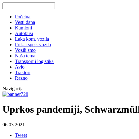
Početna
Vesti dana
Kamioni
Autobusi
Laka kom. vozila
Prik. i spec. vozila
Vozili smo
Naša tema
Transport i logistika
Avio
Traktori
Razno
Navigacija
Uprkos pandemiji, Schwarzmülle
06.03.2021.
Tweet