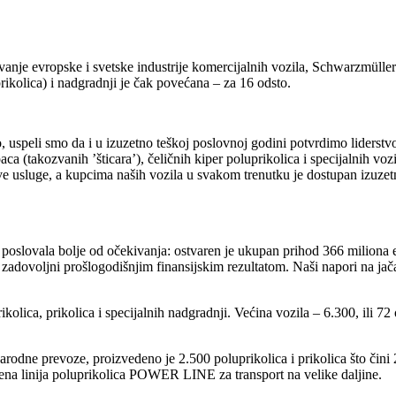
anje evropske i svetske industrije komercijalnih vozila, Schwarzmüller 
 prikolica) i nadgradnji je čak povećana – za 16 odsto.
 uspeli smo da i u izuzetno teškoj poslovnoj godini potvrdimo liderstvo
aca (takozvanih ’šticara’), čeličnih kiper poluprikolica i specijalnih v
sve usluge, a kupcima naših vozila u svakom trenutku je dostupan izuze
 poslovala bolje od očekivanja: ostvaren je ukupan prihod 366 miliona 
zadovoljni prošlogodišnjim finansijskim rezultatom. Naši napori na jačan
lica, prikolica i specijalnih nadgradnji. Većina vozila – 6.300, ili 72
arodne prevoze, proizvedeno je 2.500 poluprikolica i prikolica što či
jena linija poluprikolica POWER LINE za transport na velike daljine.