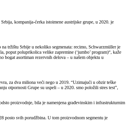
Srbija, kompanija-ćerka istoimene austrijske grupe, u 2020. je
 na tržištu Srbije u nekoliko segmenata: recimo, Schwarzmüller je
ozila, poput poluprikolica velike zapremine (‘jumbo’ program)“, kaže
tno bogat asortiman rezervnih delova – u našem objektu u
evra, za dva miliona veći nego u 2019. “Uzimajući u obzir teške
ju otpornosti Grupe su uspeli – u 2020. smo položili stres test”,
 odsto proizvodnje, bila je namenjena građevinskim i infrastrukturnim
ni 28 posto svih porudžbina. U tom proizvodnom segmentu je