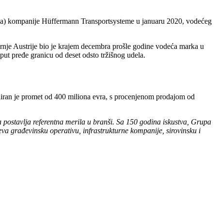
izicija) kompanije Hüffermann Transportsysteme u januaru 2020, vodećeg
rnje Austrije bio je krajem decembra prošle godine vodeća marka u
t pređe granicu od deset odsto tržišnog udela.
aniran je promet od 400 miliona evra, s procenjenom prodajom od
 postavlja referentna merila u branši. Sa 150 godina iskustva, Grupa
a građevinsku operativu, infrastrukturne kompanije, sirovinsku i