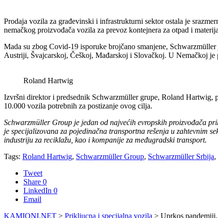
Prodaja vozila za građevinski i infrastrukturni sektor ostala je srazm
nemačkog proizvođača vozila za prevoz kontejnera za otpad i materijal
Mada su zbog Covid-19 isporuke brojčano smanjene, Schwarzmüller je 
Austriji, Švajcarskoj, Češkoj, Mađarskoj i Slovačkoj. U Nemačkoj je
Roland Hartwig
Izvršni direktor i predsednik Schwarzmüller grupe, Roland Hartwig, p
10.000 vozila potrebnih za postizanje ovog cilja.
Schwarzmüller Group je jedan od najvećih evropskih proizvođača prik
je specijalizovana za pojedinačna transportna rešenja u zahtevnim s
industriju za reciklažu, kao i kompanije za međugradski transport.
Tags:
Roland Hartwig
,
Schwarzmüller Group
,
Schwarzmüller Srbija
,
Tweet
Share
0
LinkedIn
0
Email
KAMIONI.NET
>
Prikljucna i specijalna vozila
>
Uprkos pandemiji,