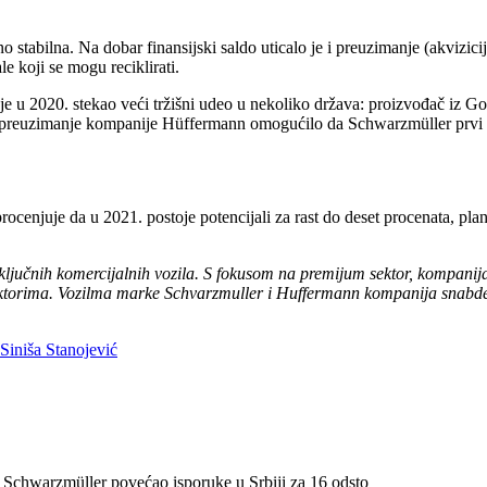
erno stabilna. Na dobar finansijski saldo uticalo je i preuzimanje (akv
e koji se mogu reciklirati.
u 2020. stekao veći tržišni udeo u nekoliko država: proizvođač iz Go
 preuzimanje kompanije Hüffermann omogućilo da Schwarzmüller prvi pu
rocenjuje da u 2021. postoje potencijali za rast do deset procenata, pl
ljučnih komercijalnih vozila. S fokusom na premijum sektor, kompanija
ektorima. Vozilma marke Schvarzmuller i Huffermann kompanija snabdev
Siniša Stanojević
 Schwarzmüller povećao isporuke u Srbiji za 16 odsto