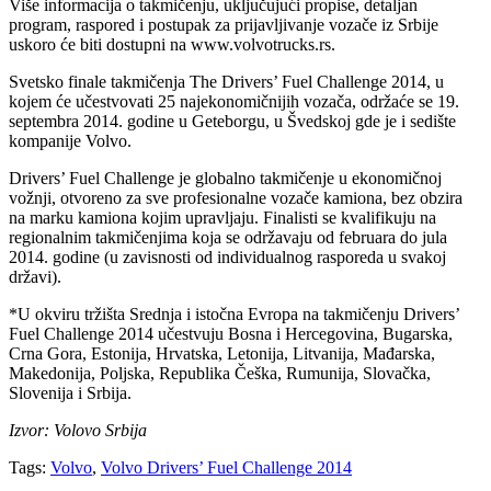
Više informacija o takmičenju, uključujući propise, detaljan
program, raspored i postupak za prijavljivanje vozače iz Srbije
uskoro će biti dostupni na www.volvotrucks.rs.
Svetsko finale takmičenja The Drivers’ Fuel Challenge 2014, u
kojem će učestvovati 25 najekonomičnijih vozača, održaće se 19.
septembra 2014. godine u Geteborgu, u Švedskoj gde je i sedište
kompanije Volvo.
Drivers’ Fuel Challenge je globalno takmičenje u ekonomičnoj
vožnji, otvoreno za sve profesionalne vozače kamiona, bez obzira
na marku kamiona kojim upravljaju. Finalisti se kvalifikuju na
regionalnim takmičenjima koja se održavaju od februara do jula
2014. godine (u zavisnosti od individualnog rasporeda u svakoj
državi).
*U okviru tržišta Srednja i istočna Evropa na takmičenju Drivers’
Fuel Challenge 2014 učestvuju Bosna i Hercegovina, Bugarska,
Crna Gora, Estonija, Hrvatska, Letonija, Litvanija, Mađarska,
Makedonija, Poljska, Republika Češka, Rumunija, Slovačka,
Slovenija i Srbija.
Izvor: Volovo Srbija
Tags:
Volvo
,
Volvo Drivers’ Fuel Challenge 2014