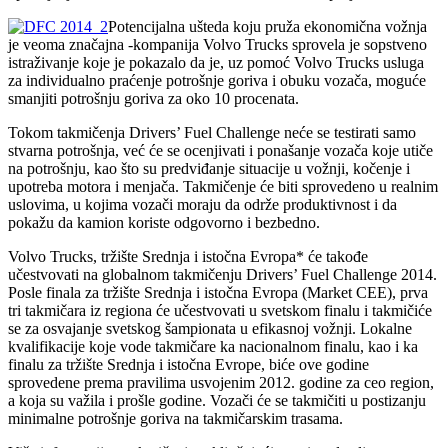
Potencijalna ušteda koju pruža ekonomična vožnja
je veoma značajna -kompanija Volvo Trucks sprovela je sopstveno
istraživanje koje je pokazalo da je, uz pomoć Volvo Trucks usluga
za individualno praćenje potrošnje goriva i obuku vozača, moguće
smanjiti potrošnju goriva za oko 10 procenata.
Tokom takmičenja Drivers’ Fuel Challenge neće se testirati samo
stvarna potrošnja, već će se ocenjivati i ponašanje vozača koje utiče
na potrošnju, kao što su predviđanje situacije u vožnji, kočenje i
upotreba motora i menjača. Takmičenje će biti sprovedeno u realnim
uslovima, u kojima vozači moraju da održe produktivnost i da
pokažu da kamion koriste odgovorno i bezbedno.
Volvo Trucks, tržište Srednja i istočna Evropa* će takođe
učestvovati na globalnom takmičenju Drivers’ Fuel Challenge 2014.
Posle finala za tržište Srednja i istočna Evropa (Market CEE), prva
tri takmičara iz regiona će učestvovati u svetskom finalu i takmičiće
se za osvajanje svetskog šampionata u efikasnoj vožnji. Lokalne
kvalifikacije koje vode takmičare ka nacionalnom finalu, kao i ka
finalu za tržište Srednja i istočna Evrope, biće ove godine
sprovedene prema pravilima usvojenim 2012. godine za ceo region,
a koja su važila i prošle godine. Vozači će se takmičiti u postizanju
minimalne potrošnje goriva na takmičarskim trasama.