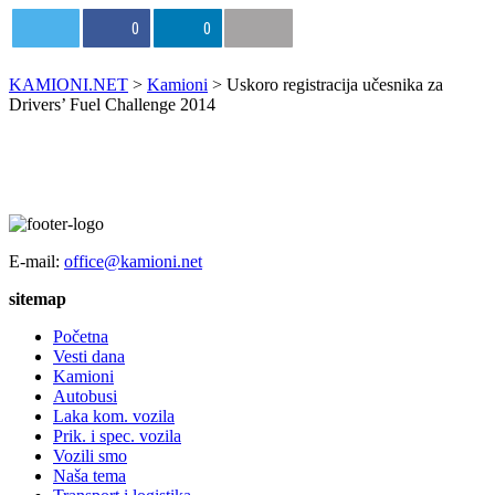
0
0
KAMIONI.NET
>
Kamioni
>
Uskoro registracija učesnika za
Drivers’ Fuel Challenge 2014
E-mail:
office@kamioni.net
sitemap
Početna
Vesti dana
Kamioni
Autobusi
Laka kom. vozila
Prik. i spec. vozila
Vozili smo
Naša tema