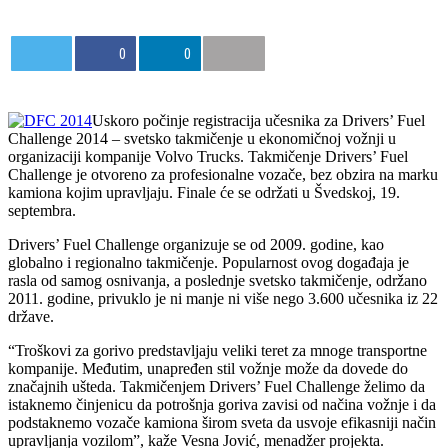
0
0
Uskoro počinje registracija učesnika za Drivers’ Fuel
Challenge 2014 – svetsko takmičenje u ekonomičnoj vožnji u
organizaciji kompanije Volvo Trucks. Takmičenje Drivers’ Fuel
Challenge je otvoreno za profesionalne vozače, bez obzira na marku
kamiona kojim upravljaju. Finale će se održati u Švedskoj, 19.
septembra.
Drivers’ Fuel Challenge organizuje se od 2009. godine, kao
globalno i regionalno takmičenje. Popularnost ovog događaja je
rasla od samog osnivanja, a poslednje svetsko takmičenje, održano
2011. godine, privuklo je ni manje ni više nego 3.600 učesnika iz 22
države.
“Troškovi za gorivo predstavljaju veliki teret za mnoge transportne
kompanije. Međutim, unapređen stil vožnje može da dovede do
značajnih ušteda. Takmičenjem Drivers’ Fuel Challenge želimo da
istaknemo činjenicu da potrošnja goriva zavisi od načina vožnje i da
podstaknemo vozače kamiona širom sveta da usvoje efikasniji način
upravljanja vozilom”, kaže Vesna Jović, menadžer projekta.