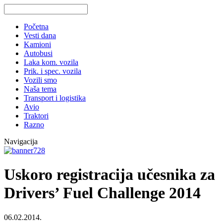
Početna
Vesti dana
Kamioni
Autobusi
Laka kom. vozila
Prik. i spec. vozila
Vozili smo
Naša tema
Transport i logistika
Avio
Traktori
Razno
Navigacija
Uskoro registracija učesnika za
Drivers’ Fuel Challenge 2014
06.02.2014.