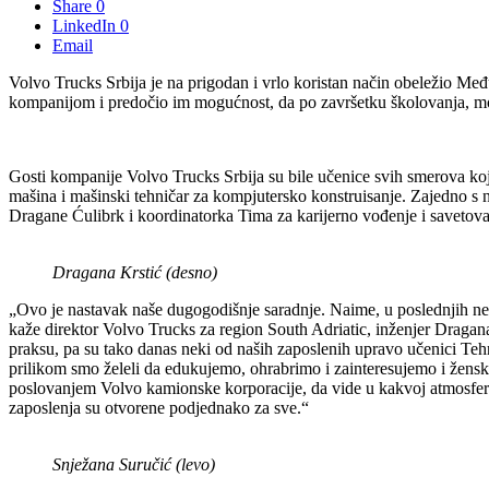
Share
0
LinkedIn
0
Email
Volvo Trucks Srbija je na prigodan i vrlo koristan način obeležio Međ
kompanijom i predočio im mogućnost, da po završetku školovanja, m
Gosti kompanije Volvo Trucks Srbija su bile učenice svih smerova koj
mašina i mašinski tehničar za kompjutersko konstruisanje. Zajedno s n
Dragane Ćulibrk i koordinatorka Tima za karijerno vođenje i savetov
Dragana Krstić (desno)
„Ovo je nastavak naše dugogodišnje saradnje. Naime, u poslednjih ne
kaže direktor Volvo Trucks za region South Adriatic, inženjer Drag
praksu, pa su tako danas neki od naših zaposlenih upravo učenici Teh
prilikom smo želeli da edukujemo, ohrabrimo i zainteresujemo i žensk
poslovanjem Volvo kamionske korporacije, da vide u kakvoj atmosferi
zaposlenja su otvorene podjednako za sve.“
Snježana Suručić (levo)