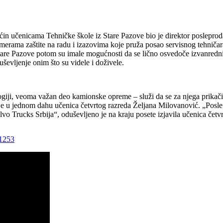
čenicama Tehničke škole iz Stare Pazove bio je direktor posleprodajn
, merama zaštite na radu i izazovima koje pruža posao servisnog tehni
z Stare Pazove potom su imale mogućnosti da se lično osvedoče izvanre
ševljenje onim što su videle i doživele.
ogiji, veoma važan deo kamionske opreme – služi da se za njega prikači
e u jednom dahu učenica četvrtog razreda Željana Milovanović. „Posle s
o Trucks Srbija“, oduševljeno je na kraju posete izjavila učenica četvr
91253