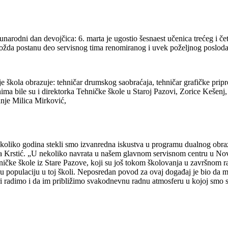
unarodni dan devojčica: 6. marta je ugostio šesnaest učenica trećeg i č
ožda postanu deo servisnog tima renomiranog i uvek poželjnog poslod
e škola obrazuje: tehničar drumskog saobraćaja, tehničar grafičke pri
ima bile su i direktorka Tehničke škole u Staroj Pazovi, Zorice Kešenj,
anje Milica Mirković,
koliko godina stekli smo izvanredna iskustva u programu dualnog obra
ana Krstić. „U nekoliko navrata u našem glavnom servisnom centru u No
ničke škole iz Stare Pazove, koji su još tokom školovanja u završnom r
u populaciju u toj školi. Neposredan povod za ovaj događaj je bio da m
 radimo i da im približimo svakodnevnu radnu atmosferu u kojoj smo s