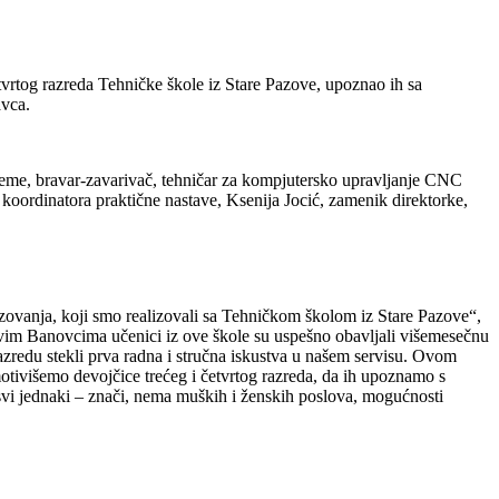
etvrtog razreda Tehničke škole iz Stare Pazove, upoznao ih sa
avca.
preme, bravar-zavarivač, tehničar za kompjutersko upravljanje CNC
 koordinatora praktične nastave, Ksenija Jocić, zamenik direktorke,
zovanja, koji smo realizovali sa Tehničkom školom iz Stare Pazove“,
vim Banovcima učenici iz ove škole su uspešno obavljali višemesečnu
azredu stekli prva radna i stručna iskustva u našem servisu. Ovom
otivišemo devojčice trećeg i četvrtog razreda, da ih upoznamo s
vi jednaki – znači, nema muških i ženskih poslova, mogućnosti