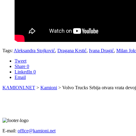
Tags:
Aleksandra Stojković
,
Dragana Krstić
,
Ivana Dragić
,
Milan Jok
Tweet
Share
0
LinkedIn
0
Email
KAMIONI.NET
>
Kamioni
>
Volvo Trucks Srbija otvara vrata dev
E-mail:
office@kamioni.net