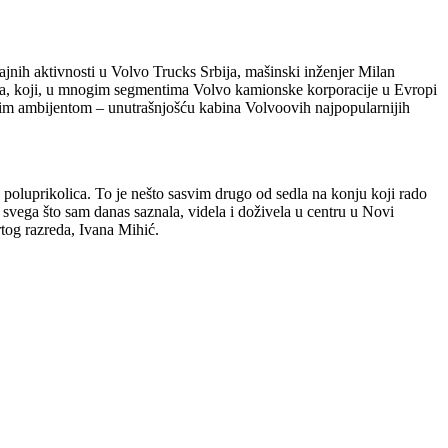
ih aktivnosti u Volvo Trucks Srbija, mašinski inženjer Milan
čara, koji, u mnogim segmentima Volvo kamionske korporacije u Evropi
dnim ambijentom – unutrašnjošću kabina Volvoovih najpopularnijih
 poluprikolica. To je nešto sasvim drugo od sedla na konju koji rado
vega što sam danas saznala, videla i doživela u centru u Novi
tog razreda, Ivana Mihić.