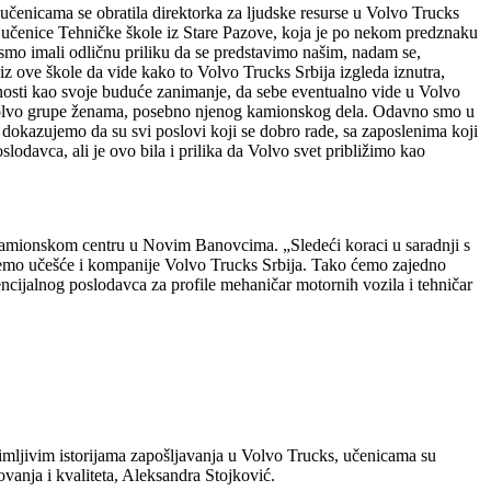
 učenicama se obratila direktorka za ljudske resurse u Volvo Trucks
mo učenice Tehničke škole iz Stare Pazove, koja je po nekom predznaku
mo imali odličnu priliku da se predstavimo našim, nadam se,
iz ove škole da vide kako to Volvo Trucks Srbija izgleda iznutra,
ćnosti kao svoje buduće zanimanje, da sebe eventualno vide u Volvo
je Volvo grupe ženama, posebno njenog kamionskog dela. Odavno smo u
dokazujemo da su svi poslovi koji se dobro rade, sa zaposlenima koji
davca, ali je ovo bila i prilika da Volvo svet približimo kao
 kamionskom centru u Novim Banovcima. „Sledeći koraci u saradnji s
jemo učešće i kompanije Volvo Trucks Srbija. Tako ćemo zajedno
ncijalnog poslodavca za profile mehaničar motornih vozila i tehničar
mljivim istorijama zapošljavanja u Volvo Trucks, učenicama su
ovanja i kvaliteta, Aleksandra Stojković.