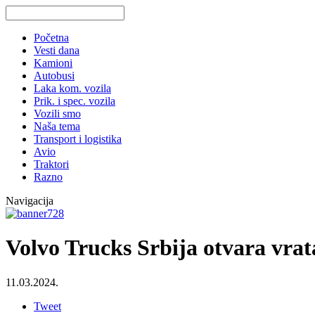
Početna
Vesti dana
Kamioni
Autobusi
Laka kom. vozila
Prik. i spec. vozila
Vozili smo
Naša tema
Transport i logistika
Avio
Traktori
Razno
Navigacija
Volvo Trucks Srbija otvara vra
11.03.2024.
Tweet