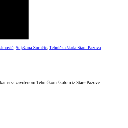
simović
,
Snježana Suručić
,
Tehnička škola Stara Pazova
ojkama sa završenom Tehničkom školom iz Stare Pazove