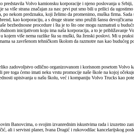
to predstavila Volvo kamionsku korporacije i njeno poslovanja u Srbiji,
e sa više strana značajan za nas: prvi put smo bili u prilici da ugosti
a, po nekom predznaku, koji želimo da promenimo, muška firma. Sada s
rend, kao korporaciju, a s druge strane smo pružili šansu devojčicama 
 naše bezbednosne procedure i šta je to što one mogu razmatrati u budu
globalnom inicijativom koju ima naša korporacija, a to je približavan
kojem više nema razlike šta su muški, šta ženski poslovi. Mi u praksi 
amama sa završenom tehničkom školom da razmotre nas kao budućeg poslo
a veliko zadovoljstvo odlično organizovanom i korisnom posetom Volvo
li pre toga ćemo imati neku vrstu promocije naše škole na kojoj očeku
ednosti upisivanja u našu školu, već i kompaniju Volvo Trucks kao pote
Novim Banovcima, o svojim izvanrednim iskustvima rada i izuzetno zani
ć, ali i servisni planer, Ivana Dragić i rukovodilac kancelarijskog posl