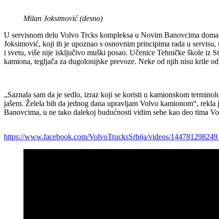
Milan Joksimović (desno)
U servisnom delu Volvo Trcks kompleksa u Novim Banovcima domaćin u
Joksimović, koji ih je upoznao s osnovnim principima rada u servisu
i svetu, više nije isključivo muški posao. Učenice Tehničke škole i
kamiona, tegljača za dugolonijske prevoze. Neke od njih nisu krile odu
„Saznala sam da je sedlo, izraz koji se koristi u kamionskom terminol
jašem. Želela bih da jednog dana upravljam Volvo kamionom“, rekla j
Banovcima, u ne tako dalekoj budućnosti vidim sebe kao deo tima Volv
https://www.facebook.com/VolvoTrucksSrbija/videos/14478129824