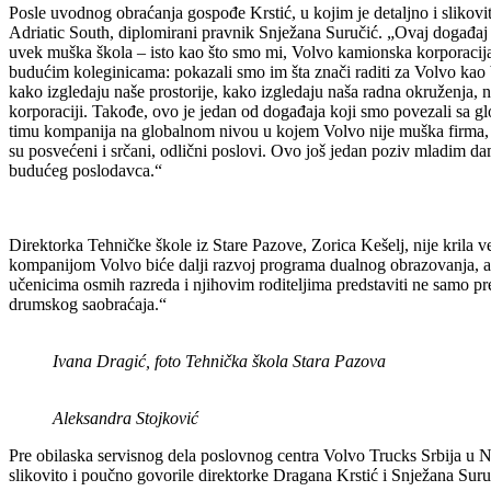
Posle uvodnog obraćanja gospođe Krstić, u kojim je detaljno i slikovi
Adriatic South, diplomirani pravnik Snježana Suručić. „Ovaj događaj j
uvek muška škola – isto kao što smo mi, Volvo kamionska korporacij
budućim koleginicama: pokazali smo im šta znači raditi za Volvo kao b
kako izgledaju naše prostorije, kako izgledaju naša radna okruženja,
korporaciji. Takođe, ovo je jedan od događaja koji smo povezali sa 
timu kompanija na globalnom nivou u kojem Volvo nije muška firma, u 
su posvećeni i srčani, odlični poslovi. Ovo još jedan poziv mladim d
budućeg poslodavca.“
Direktorka Tehničke škole iz Stare Pazove, Zorica Kešelj, nije kril
kompanijom Volvo biće dalji razvoj programa dualnog obrazovanja, a
učenicima osmih razreda i njihovim roditeljima predstaviti ne samo pr
drumskog saobraćaja.“
Ivana Dragić, foto Tehnička škola Stara Pazova
Aleksandra Stojković
Pre obilaska servisnog dela poslovnog centra Volvo Trucks Srbija u 
slikovito i poučno govorile direktorke Dragana Krstić i Snježana Suruči