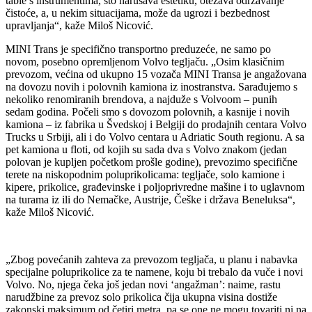
table s instrumentima, što narušava estetiku, otežava održavanje
čistoće, a, u nekim situacijama, može da ugrozi i bezbednost
upravljanja“, kaže Miloš Nicović.
MINI Trans je specifično transportno preduzeće, ne samo po
novom, posebno opremljenom Volvo tegljaču. „Osim klasičnim
prevozom, većina od ukupno 15 vozača MINI Transa je angažovana
na dovozu novih i polovnih kamiona iz inostranstva. Sarađujemo s
nekoliko renomiranih brendova, a najduže s Volvoom – punih
sedam godina. Počeli smo s dovozom polovnih, a kasnije i novih
kamiona – iz fabrika u Švedskoj i Belgiji do prodajnih centara Volvo
Trucks u Srbiji, ali i do Volvo centara u Adriatic South regionu. A sa
pet kamiona u floti, od kojih su sada dva s Volvo znakom (jedan
polovan je kupljen početkom prošle godine), prevozimo specifične
terete na niskopodnim poluprikolicama: tegljače, solo kamione i
kipere, prikolice, građevinske i poljoprivredne mašine i to uglavnom
na turama iz ili do Nemačke, Austrije, Češke i država Beneluksa“,
kaže Miloš Nicović.
„Zbog povećanih zahteva za prevozom tegljača, u planu i nabavka
specijalne poluprikolice za te namene, koju bi trebalo da vuče i novi
Volvo. No, njega čeka još jedan novi ‘angažman’: naime, rastu
narudžbine za prevoz solo prikolica čija ukupna visina dostiže
zakonski maksimum od četiri metra, pa se one ne mogu tovariti ni na