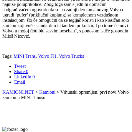
najniže poluprikolice. Zbog toga sam s jednim domaćim
nadgrađivačem ugovorio da se na zadnji deo rama novog Volvoa
ugradi ‘pufer’ (priključni kuplung) sa kompletnom vazdušnom
instalacijom, što će omogućiti da se tegljač koristi i kao klasičan solo
kamion koji vuče standardnu ili tandem prikolicu. I po tome će novi
Volvo u mojoj floti biti sasvim poseban“, s ponosom ističe gospodin
Miloš Nicović.
Tags:
MINI Trans
,
Volvo FH
,
Volvo Trucks
Tweet
Share
0
LinkedIn
0
Email
KAMIONI.NET
>
Kamioni
>
Vrhunski opremljen, prvi novi Volvo
kamion u MINI Transu