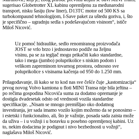
sugerisao Globetrotter XL kabinu opremljenu za međunarodni
transport, nisku šasiju (low liner), D13TC motor od 500 KS sa
turbokompaund tehnologijom, I-Save paket za uštedu goriva, i, što
je specifično – ugradnju sedla s podešavajućom visinom“, ističe
Miloš Nicović.
Uz pomoć hidraulike, sedlo renomiranog proizvođača
JOST se vrlo brzo i jednostavno podiže na željnu
visinu, pa se za tegljač mogu prikačiti kako standardne,
tako i mega (jumbo) poluprikolice s niskim podom i
velikom zapreminom tovarnog prostora, odnosno sve
poluprikolice s visinama kačenja od 950 do 1.250 mm.
Prilagođavanje, ili kako se to kod nas sve češće čuje „kastomizacija“
prvog novog Volvo kamiona u floti MINI Transa nije bila jeftina –
po rečima gospodina Nicovića suma za dodatno opremanje je
dostigla dvadesetak odsto od vrednosti vozila standardne
specifikacije. „Nisam se mnogo premišljao oko dodatnog
investiranja, jer sada imamo vozilo kojim možemo da se ponosimo –
i estetski i funkcionalno, ali, što je važnije, posada sada zaista može
da uživa – i u vožnji i u boravku u posebno opremljenoj kabini. Uz
to, nekim dodacima je podignut i nivo bezbednosti u vožnji“,
naglašava Miloš Nicović.