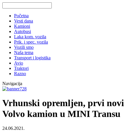
Početna
Vesti dana
Kamioni
Autobusi
Laka kom. vozila
Prik. i spec. vozila
Vozili smo
Naša tema
Transport i logistika
Avio
Traktori
Razno
Navigacija
Vrhunski opremljen, prvi novi
Volvo kamion u MINI Transu
24.06.2021.