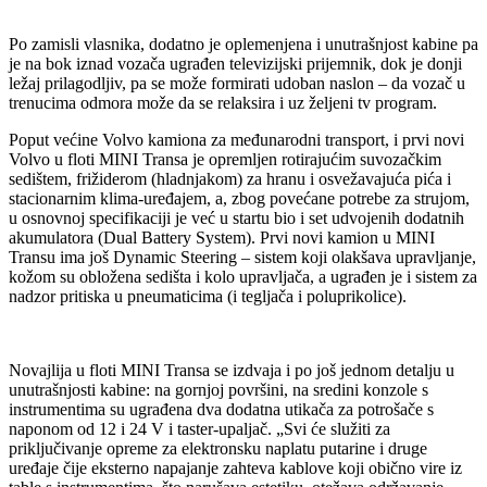
Po zamisli vlasnika, dodatno je oplemenjena i unutrašnjost kabine pa
je na bok iznad vozača ugrađen televizijski prijemnik, dok je donji
ležaj prilagodljiv, pa se može formirati udoban naslon – da vozač u
trenucima odmora može da se relaksira i uz željeni tv program.
Poput većine Volvo kamiona za međunarodni transport, i prvi novi
Volvo u floti MINI Transa je opremljen rotirajućim suvozačkim
sedištem, frižiderom (hladnjakom) za hranu i osvežavajuća pića i
stacionarnim klima-uređajem, a, zbog povećane potrebe za strujom,
u osnovnoj specifikaciji je već u startu bio i set udvojenih dodatnih
akumulatora (Dual Battery System). Prvi novi kamion u MINI
Transu ima još Dynamic Steering – sistem koji olakšava upravljanje,
kožom su obložena sedišta i kolo upravljača, a ugrađen je i sistem za
nadzor pritiska u pneumaticima (i tegljača i poluprikolice).
Novajlija u floti MINI Transa se izdvaja i po još jednom detalju u
unutrašnjosti kabine: na gornjoj površini, na sredini konzole s
instrumentima su ugrađena dva dodatna utikača za potrošače s
naponom od 12 i 24 V i taster-upaljač. „Svi će služiti za
priključivanje opreme za elektronsku naplatu putarine i druge
uređaje čije eksterno napajanje zahteva kablove koji obično vire iz