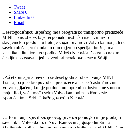
Tweet
Share
0
LinkedIn
0
Email
Desetogodišnjicu uspešnog rada beogradsko transportno preduzeće
MINI Trans obeležilo je na pomalo neobičan način: umesto
slavljeničkih poklona u flotu je stigao prvi novi Volvo kamion, ali ne
sasvim običan, već dodatno opremljen po specijalnim željama
vlasnika i direktora, gospodina Miloša Nicovića, što ga po nekim
detaljima svrstava u jedinstveni primerak ove vrste u Srbiji.
„Početkom aprila navršilo se deset godina od osnivanja MINI
Transa, pa je to bio povod da preduzeće a i sebe ’častim’ novim
Volvo tegljačem, koji je po dodatnoj opremi jedinstven ne samo u
mojoj floti, već i među svim Volvo kamionima slične vrste
isporučenim u Srbiji“, kaže gospodin Nicović.
„U formiranju specifikacije ovog prvenca pomogao mi je prodajni
savetnik u Volvo d.o.o. u Novi Banovcima, gospodin Siniša
Martinović, koji je, zbog prirode prevoza kojim se bavi MINI Trans,