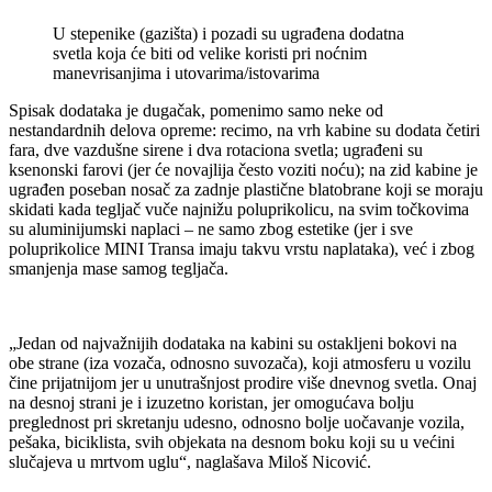
U stepenike (gazišta) i pozadi su ugrađena dodatna
svetla koja će biti od velike koristi pri noćnim
manevrisanjima i utovarima/istovarima
Spisak dodataka je dugačak, pomenimo samo neke od
nestandardnih delova opreme: recimo, na vrh kabine su dodata četiri
fara, dve vazdušne sirene i dva rotaciona svetla; ugrađeni su
ksenonski farovi (jer će novajlija često voziti noću); na zid kabine je
ugrađen poseban nosač za zadnje plastične blatobrane koji se moraju
skidati kada tegljač vuče najnižu poluprikolicu, na svim točkovima
su aluminijumski naplaci – ne samo zbog estetike (jer i sve
poluprikolice MINI Transa imaju takvu vrstu naplataka), već i zbog
smanjenja mase samog tegljača.
„Jedan od najvažnijih dodataka na kabini su ostakljeni bokovi na
obe strane (iza vozača, odnosno suvozača), koji atmosferu u vozilu
čine prijatnijom jer u unutrašnjost prodire više dnevnog svetla. Onaj
na desnoj strani je i izuzetno koristan, jer omogućava bolju
preglednost pri skretanju udesno, odnosno bolje uočavanje vozila,
pešaka, biciklista, svih objekata na desnom boku koji su u većini
slučajeva u mrtvom uglu“, naglašava Miloš Nicović.