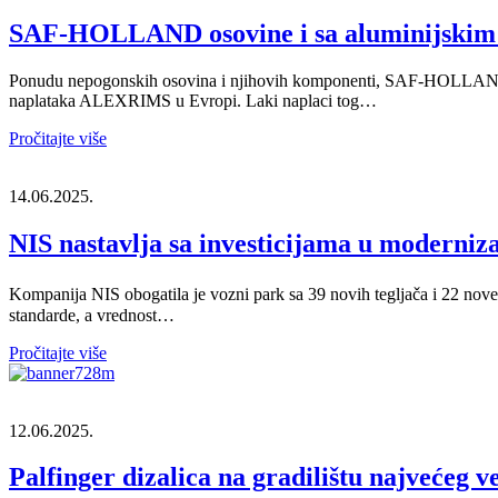
SAF-HOLLAND osovine i sa aluminijskim
Ponudu nepogonskih osovina i njihovih komponenti, SAF-HOLLAND pro
naplataka ALEXRIMS u Evropi. Laki naplaci tog…
Pročitajte više
14.06.2025.
NIS nastavlja sa investicijama u moderniz
Kompanija NIS obogatila je vozni park sa 39 novih tegljača i 22 nov
standarde, a vrednost…
Pročitajte više
12.06.2025.
Palfinger dizalica na gradilištu najvećeg v