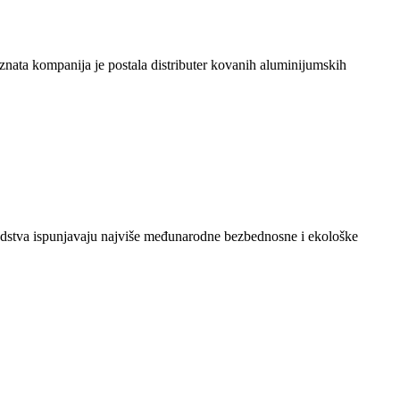
ta kompanija je postala distributer kovanih aluminijumskih
redstva ispunjavaju najviše međunarodne bezbednosne i ekološke