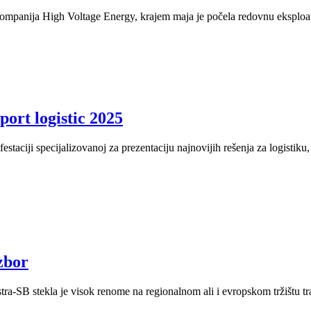
panija High Voltage Energy, krajem maja je počela redovnu eksploata
ort logistic 2025
taciji specijalizovanoj za prezentaciju najnovijih rešenja za logistiku,
zbor
ra-SB stekla je visok renome na regionalnom ali i evropskom tržištu tr