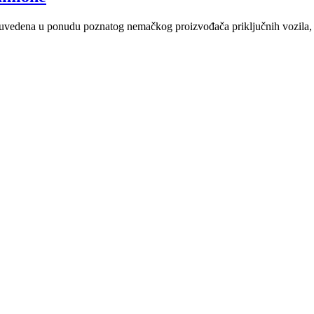
vedena u ponudu poznatog nemačkog proizvođača priključnih vozila, sa