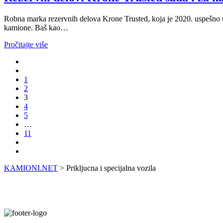
Robna marka rezervnih delova Krone Trusted, koja je 2020. uspešno u
kamione. Baš kao…
Pročitajte više
1
2
3
4
5
…
11
KAMIONI.NET
>
Prikljucna i specijalna vozila