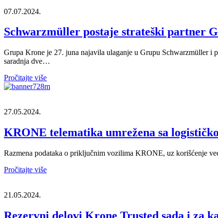
07.07.2024.
Schwarzmüller postaje strateški partner 
Grupa Krone je 27. juna najavila ulaganje u Grupu Schwarzmüller i po
saradnja dve…
Pročitajte više
27.05.2024.
KRONE telematika umrežena sa logistič
Razmena podataka o priključnim vozilima KRONE, uz korišćenje već p
Pročitajte više
21.05.2024.
Rezervni delovi Krone Trusted sada i za 