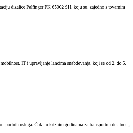
ciju dizalice Palfinger PK 65002 SH, koju su, zajedno s tovarnim
 mobilnost, IT i upravljanje lancima snabdevanja, koji se od 2. do 5.
ansportnih usluga. Čak i u kriznim godinama za transportnu delatnost,