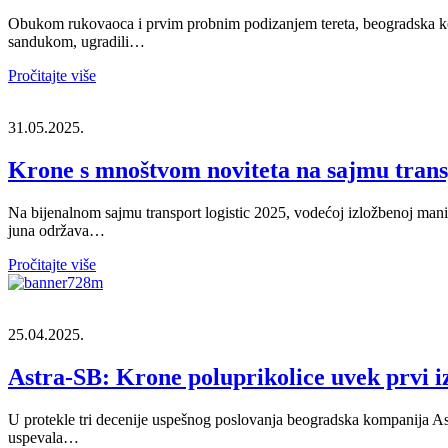
Obukom rukovaoca i prvim probnim podizanjem tereta, beogradska kom
sandukom, ugradili…
Pročitajte više
31.05.2025.
Krone s mnoštvom noviteta na sajmu transp
Na bijenalnom sajmu transport logistic 2025, vodećoj izložbenoj manifes
juna održava…
Pročitajte više
25.04.2025.
Astra-SB: Krone poluprikolice uvek prvi i
U protekle tri decenije uspešnog poslovanja beogradska kompanija Ast
uspevala…