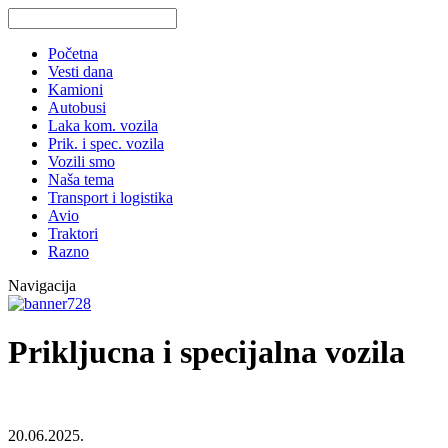
Početna
Vesti dana
Kamioni
Autobusi
Laka kom. vozila
Prik. i spec. vozila
Vozili smo
Naša tema
Transport i logistika
Avio
Traktori
Razno
Navigacija
Prikljucna i specijalna vozila
20.06.2025.