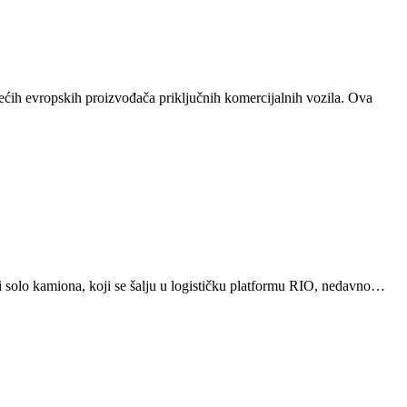
ećih evropskih proizvođača priključnih komercijalnih vozila. Ova
solo kamiona, koji se šalju u logističku platformu RIO, nedavno…