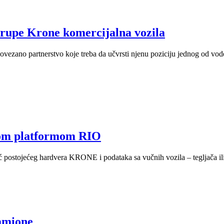
Grupe Krone komercijalna vozila
vezano partnerstvo koje treba da učvrsti njenu poziciju jednog od vod
kom platformom RIO
ostojećeg hardvera KRONE i podataka sa vučnih vozila – tegljača ili 
kamione