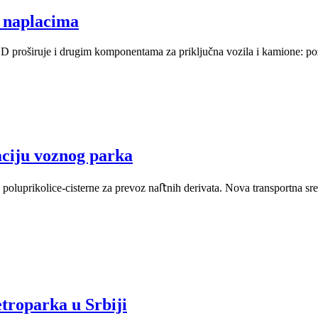
 naplacima
širuje i drugim komponentama za priključna vozila i kamione: pozna
aciju voznog parka
e poluprikolice-cisterne za prevoz naﬅnih derivata. Nova transportna s
etroparka u Srbiji