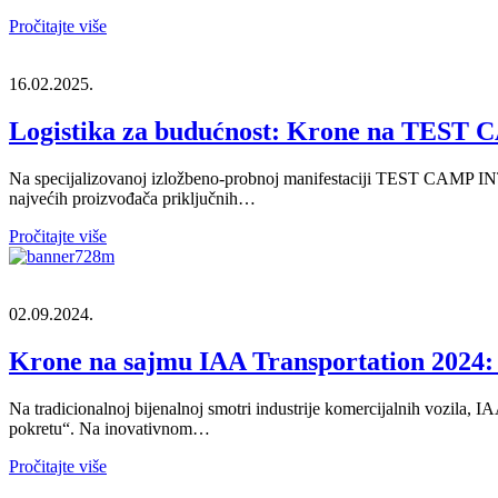
Pročitajte više
16.02.2025.
Logistika za budućnost: Krone na TE
Na specijalizovanoj izložbeno-probnoj manifestaciji TEST CAMP IN
najvećih proizvođača priključnih…
Pročitajte više
02.09.2024.
Krone na sajmu IAA Transportation 2024:
Na tradicionalnoj bijenalnoj smotri industrije komercijalnih vozila,
pokretu“. Na inovativnom…
Pročitajte više