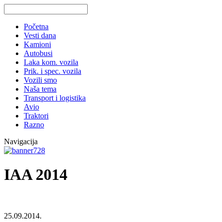
Početna
Vesti dana
Kamioni
Autobusi
Laka kom. vozila
Prik. i spec. vozila
Vozili smo
Naša tema
Transport i logistika
Avio
Traktori
Razno
Navigacija
IAA 2014
25.09.2014.