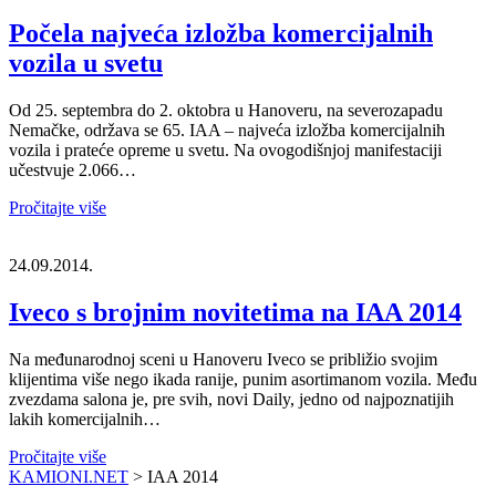
Počela najveća izložba komercijalnih
vozila u svetu
Od 25. septembra do 2. oktobra u Hanoveru, na severozapadu
Nemačke, održava se 65. IAA – najveća izložba komercijalnih
vozila i prateće opreme u svetu. Na ovogodišnjoj manifestaciji
učestvuje 2.066…
Pročitajte više
24.09.2014.
Iveco s brojnim novitetima na IAA 2014
Na međunarodnoj sceni u Hanoveru Iveco se približio svojim
klijentima više nego ikada ranije, punim asortimanom vozila. Među
zvezdama salona je, pre svih, novi Daily, jedno od najpoznatijih
lakih komercijalnih…
Pročitajte više
KAMIONI.NET
>
IAA 2014