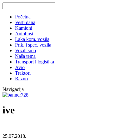
Početna
Vesti dana
Kamioni
Autobusi
Laka kom. vozila
Prik. i spec. vozila
Vozili smo
Naša tema
Transport i logistika
Avio
Traktori
Razno
Navigacija
ive
25.07.2018.