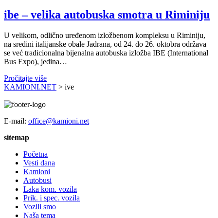
ibe – velika autobuska smotra u Riminiju
U velikom, odlično uređenom izložbenom kompleksu u Riminiju,
na sredini italijanske obale Jadrana, od 24. do 26. oktobra održava
se već tradicionalna bijenalna autobuska izložba IBE (International
Bus Expo), jedina…
Pročitajte više
KAMIONI.NET
>
ive
E-mail:
office@kamioni.net
sitemap
Početna
Vesti dana
Kamioni
Autobusi
Laka kom. vozila
Prik. i spec. vozila
Vozili smo
Naša tema