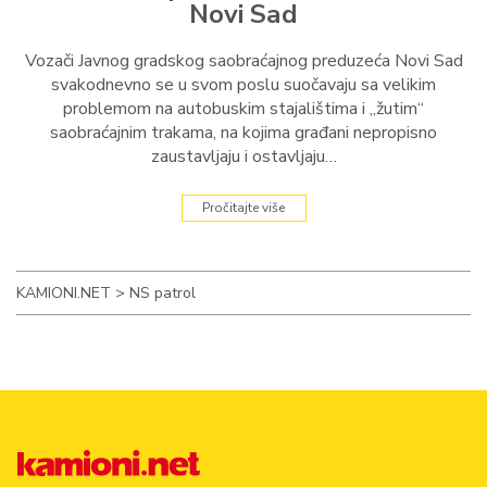
Novi Sad
Vozači Javnog gradskog saobraćajnog preduzeća Novi Sad
svakodnevno se u svom poslu suočavaju sa velikim
problemom na autobuskim stajalištima i „žutim“
saobraćajnim trakama, na kojima građani nepropisno
zaustavljaju i ostavljaju…
Pročitajte više
KAMIONI.NET
>
NS patrol