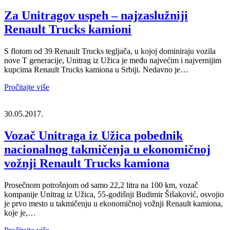
Za Unitragov uspeh – najzaslužniji
Renault Trucks kamioni
S flotom od 39 Renault Trucks tegljača, u kojoj dominiraju vozila
nove T generacije, Unitrag iz Užica je među najvećim i najvernijim
kupcima Renault Trucks kamiona u Srbiji. Nedavno je…
Pročitajte više
30.05.2017.
Vozač Unitraga iz Užica pobednik
nacionalnog takmičenja u ekonomičnoj
vožnji Renault Trucks kamiona
Prosečnom potrošnjom od samo 22,2 litra na 100 km, vozač
kompanije Unitrag iz Užica, 55-godišnji Budimir Šišaković, osvojio
je prvo mesto u takmičenju u ekonomičnoj vožnji Renault kamiona,
koje je,…