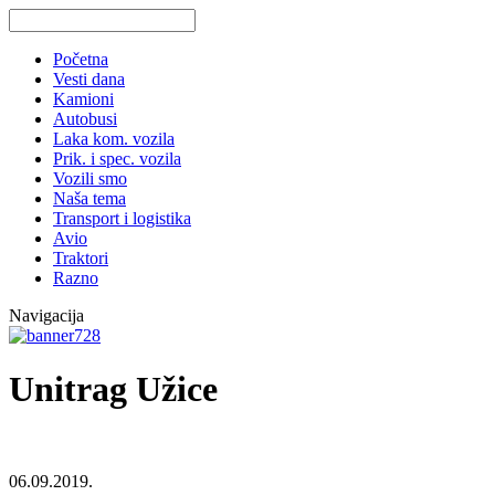
Početna
Vesti dana
Kamioni
Autobusi
Laka kom. vozila
Prik. i spec. vozila
Vozili smo
Naša tema
Transport i logistika
Avio
Traktori
Razno
Navigacija
Unitrag Užice
06.09.2019.