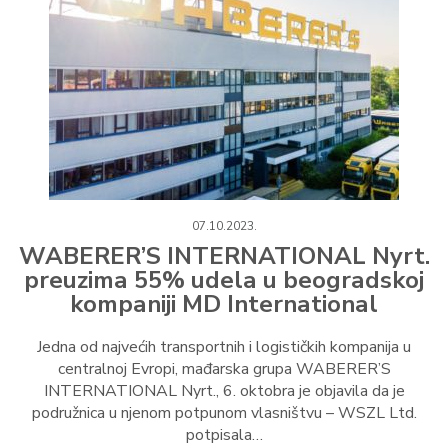
07.10.2023.
WABERER’S INTERNATIONAL Nyrt.
preuzima 55% udela u beogradskoj
kompaniji MD International
Jedna od najvećih transportnih i logističkih kompanija u
centralnoj Evropi, mađarska grupa WABERER’S
INTERNATIONAL Nyrt., 6. oktobra je objavila da je
podružnica u njenom potpunom vlasništvu – WSZL Ltd.
potpisala…