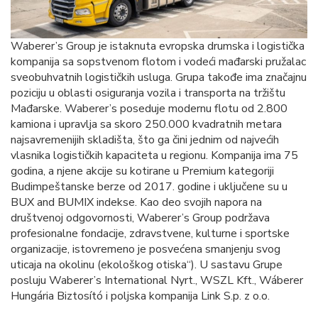
Waberer’s Group je istaknuta evropska drumska i logistička
kompanija sa sopstvenom flotom i vodeći mađarski pružalac
sveobuhvatnih logističkih usluga. Grupa takođe ima značajnu
poziciju u oblasti osiguranja vozila i transporta na tržištu
Mađarske. Waberer’s poseduje modernu flotu od 2.800
kamiona i upravlja sa skoro 250.000 kvadratnih metara
najsavremenijih skladišta, što ga čini jednim od najvećih
vlasnika logističkih kapaciteta u regionu. Kompanija ima 75
godina, a njene akcije su kotirane u Premium kategoriji
Budimpeštanske berze od 2017. godine i uključene su u
BUX and BUMIX indekse. Kao deo svojih napora na
društvenoj odgovornosti, Waberer’s Group podržava
profesionalne fondacije, zdravstvene, kulturne i sportske
organizacije, istovremeno je posvećena smanjenju svog
uticaja na okolinu (ekološkog otiska“). U sastavu Grupe
posluju Waberer’s International Nyrt., WSZL Kft., Wáberer
Hungária Biztosító i poljska kompanija Link S.p. z o.o.