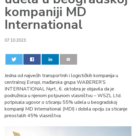
kompaniji MD
International
07.10.2023.
0
0
Jedna od najvećih transportnih i logističkih kompanija u
centralnoj Evropi, mađarska grupa WABERER’S
INTERNATIONAL Nyrt., 6. oktobra je objavila da je
podružnica u njenom potpunom vlasništvu – WSZL Ltd.
potpisala ugovor o sticanju 55% udela u beogradskoj
kompaniji MD International (MDI) i dobila opciju za sticanje
preostalih 45% vlasništva.