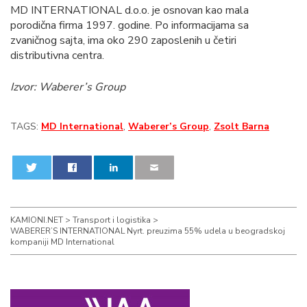
MD INTERNATIONAL d.o.o. je osnovan kao mala
porodična firma 1997. godine. Po informacijama sa
zvaničnog sajta, ima oko 290 zaposlenih u četiri
distributivna centra.
Izvor: Waberer’s Group
TAGS:
MD International
,
Waberer’s Group
,
Zsolt Barna
0
0
KAMIONI.NET
>
Transport i logistika
>
WABERER’S INTERNATIONAL Nyrt. preuzima 55% udela u beogradskoj
kompaniji MD International