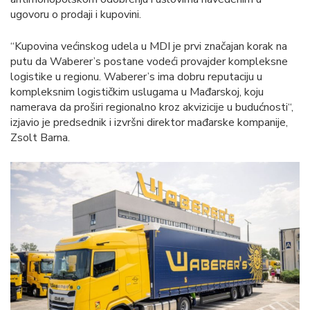
ugovoru o prodaji i kupovini.
“Kupovina većinskog udela u MDI je prvi značajan korak na
putu da Waberer’s postane vodeći provajder kompleksne
logistike u regionu. Waberer’s ima dobru reputaciju u
kompleksnim logističkim uslugama u Mađarskoj, koju
namerava da proširi regionalno kroz akvizicije u budućnosti“,
izjavio je predsednik i izvršni direktor mađarske kompanije,
Zsolt Barna.