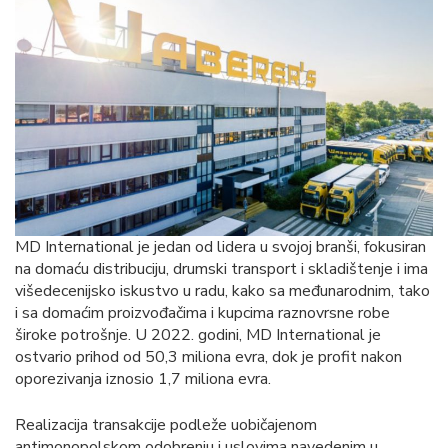
MD International je jedan od lidera u svojoj branši, fokusiran
na domaću distribuciju, drumski transport i skladištenje i ima
višedecenijsko iskustvo u radu, kako sa međunarodnim, tako
i sa domaćim proizvođačima i kupcima raznovrsne robe
široke potrošnje. U 2022. godini, MD International je
ostvario prihod od 50,3 miliona evra, dok je profit nakon
oporezivanja iznosio 1,7 miliona evra.
Realizacija transakcije podleže uobičajenom
antimonopolskom odobrenju i uslovima navedenim u