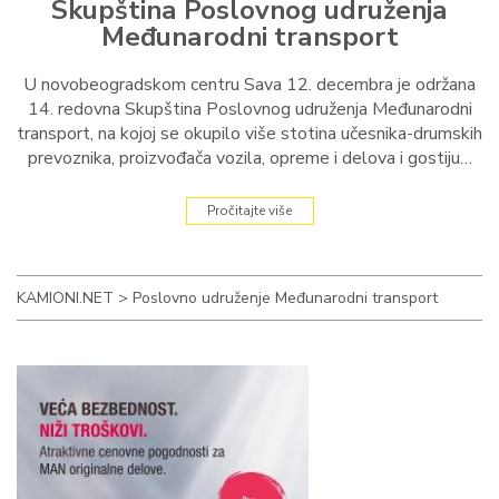
Skupština Poslovnog udruženja
Međunarodni transport
U novobeogradskom centru Sava 12. decembra je održana
14. redovna Skupština Poslovnog udruženja Međunarodni
transport, na kojoj se okupilo više stotina učesnika-drumskih
prevoznika, proizvođača vozila, opreme i delova i gostiju…
Pročitajte više
KAMIONI.NET
>
Poslovno udruženje Međunarodni transport