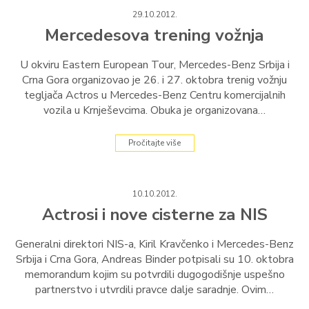
29.10.2012.
Mercedesova trening vožnja
U okviru Eastern European Tour, Mercedes-Benz Srbija i
Crna Gora organizovao je 26. i 27. oktobra trenig vožnju
tegljača Actros u Mercedes-Benz Centru komercijalnih
vozila u Krnješevcima. Obuka je organizovana…
Pročitajte više
10.10.2012.
Actrosi i nove cisterne za NIS
Generalni direktori NIS-a, Kiril Kravčenko i Mercedes-Benz
Srbija i Crna Gora, Andreas Binder potpisali su 10. oktobra
memorandum kojim su potvrdili dugogodišnje uspešno
partnerstvo i utvrdili pravce dalje saradnje. Ovim…