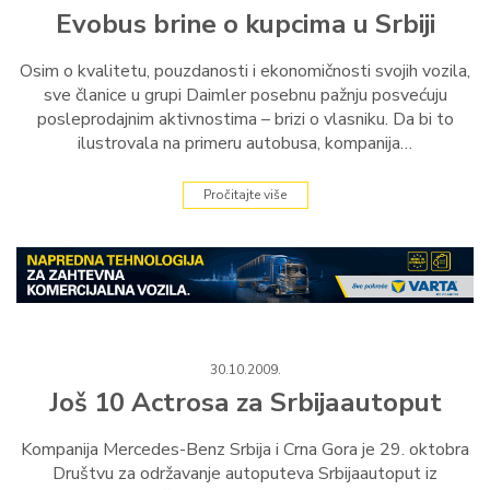
Evobus brine o kupcima u Srbiji
Osim o kvalitetu, pouzdanosti i ekonomičnosti svojih vozila,
sve članice u grupi Daimler posebnu pažnju posvećuju
posleprodajnim aktivnostima – brizi o vlasniku. Da bi to
ilustrovala na primeru autobusa, kompanija…
Pročitajte više
30.10.2009.
Još 10 Actrosa za Srbijaautoput
Kompanija Mercedes-Benz Srbija i Crna Gora je 29. oktobra
Društvu za održavanje autoputeva Srbijaautoput iz