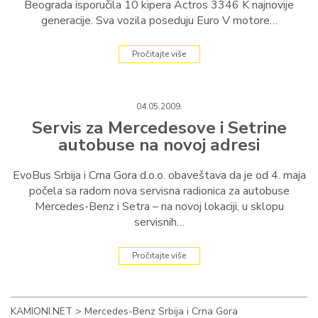
Beograda isporučila 10 kipera Actros 3346 K najnovije
generacije. Sva vozila poseduju Euro V motore…
Pročitajte više
04.05.2009.
Servis za Mercedesove i Setrine
autobuse na novoj adresi
EvoBus Srbija i Crna Gora d.o.o. obaveštava da je od 4. maja
počela sa radom nova servisna radionica za autobuse
Mercedes-Benz i Setra – na novoj lokaciji, u sklopu
servisnih…
Pročitajte više
KAMIONI.NET
>
Mercedes-Benz Srbija i Crna Gora