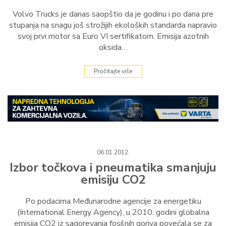
Volvo Trucks je danas saopštio da je godinu i po dana pre
stupanja na snagu još strožijih ekoloških standarda napravio
svoj prvi motor sa Euro VI sertifikatom. Emisija azotnih
oksida…
Pročitajte više
06.01.2012.
Izbor točkova i pneumatika smanjuju
emisiju CO2
Po podacima Međunarodne agencije za energetiku
(International Energy Agency), u 2010. godini globalna
emisija CO2 iz sagorevanja fosilnih goriva povećala se za