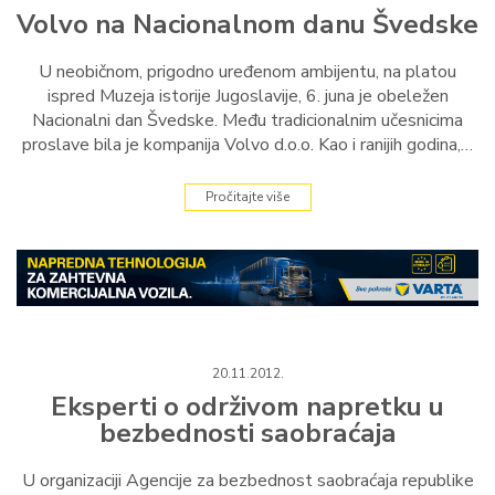
Volvo na Nacionalnom danu Švedske
U neobičnom, prigodno uređenom ambijentu, na platou
ispred Muzeja istorije Jugoslavije, 6. juna je obeležen
Nacionalni dan Švedske. Među tradicionalnim učesnicima
proslave bila je kompanija Volvo d.o.o. Kao i ranijih godina,…
Pročitajte više
20.11.2012.
Eksperti o održivom napretku u
bezbednosti saobraćaja
U organizaciji Agencije za bezbednost saobraćaja republike