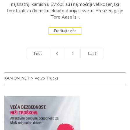
najsnažniji kamion u Evropi, ali i najmoćniji velikoserijski
teretnjak za drumsku eksploataciju u svetu. Preuzeo ga je
Tore Aase iz…
Pročitajte više
KAMIONI.NET
>
Volvo Trucks