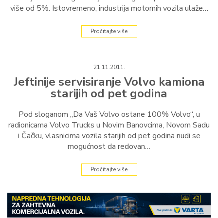
više od 5%. Istovremeno, industrija motornih vozila ulaže…
Pročitajte više
21.11.2011.
Jeftinije servisiranje Volvo kamiona
starijih od pet godina
Pod sloganom „Da Vaš Volvo ostane 100% Volvo“, u
radionicama Volvo Trucks u Novim Banovcima, Novom Sadu
i Čačku, vlasnicima vozila starijih od pet godina nudi se
mogućnost da redovan…
Pročitajte više