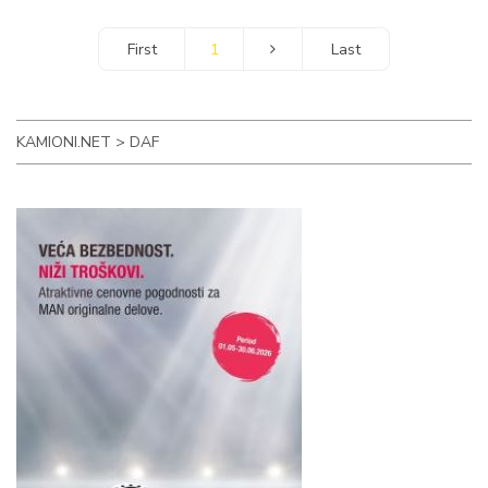
1
KAMIONI.NET
>
DAF