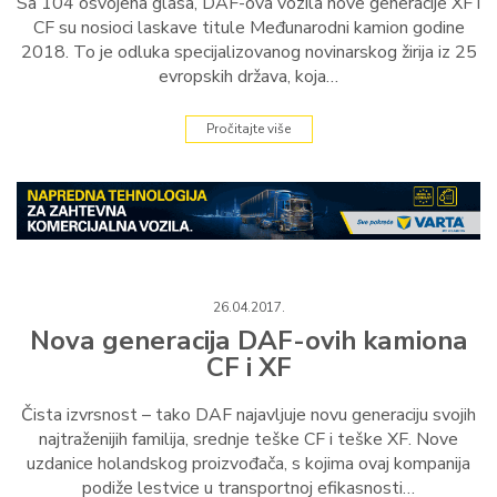
Sa 104 osvojena glasa, DAF-ova vozila nove generacije XF i
CF su nosioci laskave titule Međunarodni kamion godine
2018. To je odluka specijalizovanog novinarskog žirija iz 25
evropskih država, koja…
Pročitajte više
26.04.2017.
Nova generacija DAF-ovih kamiona
CF i XF
Čista izvrsnost – tako DAF najavljuje novu generaciju svojih
najtraženijih familija, srednje teške CF i teške XF. Nove
uzdanice holandskog proizvođača, s kojima ovaj kompanija
podiže lestvice u transportnoj efikasnosti…