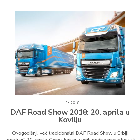
11.04.2018.
DAF Road Show 2018: 20. aprila u
Kovilju
Ovogodišnji, već tradicionalni DAF Road Show u Srbiji
„gostuje“ 20. aprila. Onima koji su ranijih godina prisustvovali