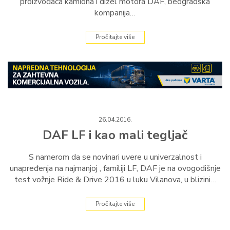
proizvođača kamiona i dizel motora DAF, beogradska
kompanija…
Pročitajte više
26.04.2016.
DAF LF i kao mali tegljač
S namerom da se novinari uvere u univerzalnost i
unapređenja na najmanjoj , familiji LF, DAF je na ovogodišnje
test vožnje Ride & Drive 2016 u luku Vilanova, u blizini…
Pročitajte više