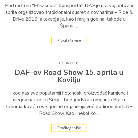
Pod motom “Efikasnost transporta”, DAF je u prvoj polovini
aprila organizovao tradicionalni susret s novinarima – Ride &
Drive 2016, a lokacija je, kao i ranijih godina, takođe u
Španiji….
Pročitajte više
07.04.2016.
DAF-ov Road Show 15. aprila u
Kovilju
I kod nas sve popularniji holandski proizvođač kamiona i
njegov partner u Srbiji – beogradska kompanija Braća
Crnomarković, i ove godine organizuju već tradicionalni DAF
Road Show. Kao i nekoliko…
Pročitajte više