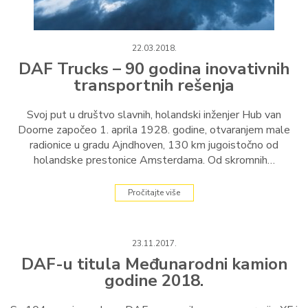
22.03.2018.
DAF Trucks – 90 godina inovativnih
transportnih rešenja
Svoj put u društvo slavnih, holandski inženjer Hub van
Doorne započeo 1. aprila 1928. godine, otvaranjem male
radionice u gradu Ajndhoven, 130 km jugoistočno od
holandske prestonice Amsterdama. Od skromnih…
Pročitajte više
23.11.2017.
DAF-u titula Međunarodni kamion
godine 2018.