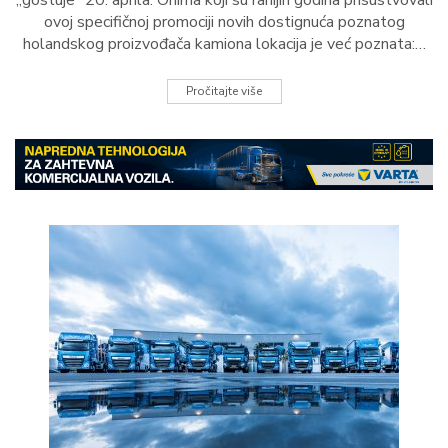
ovoj specifičnoj promociji novih dostignuća poznatog
holandskog proizvođača kamiona lokacija je već poznata:…
Pročitajte više