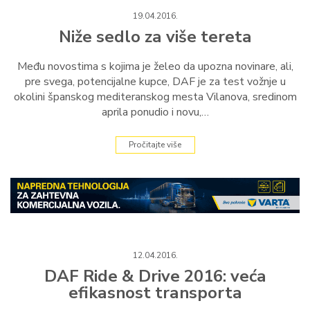
19.04.2016.
Niže sedlo za više tereta
Među novostima s kojima je želeo da upozna novinare, ali,
pre svega, potencijalne kupce, DAF je za test vožnje u
okolini španskog mediteranskog mesta Vilanova, sredinom
aprila ponudio i novu,…
Pročitajte više
12.04.2016.
DAF Ride & Drive 2016: veća
efikasnost transporta