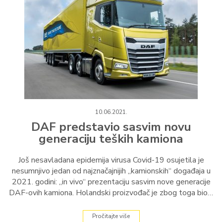
10.06.2021.
DAF predstavio sasvim novu
generaciju teških kamiona
Još nesavladana epidemija virusa Covid-19 osujetila je
nesumnjivo jedan od najznačajnijih „kamionskih“ događaja u
2021. godini: „in vivo“ prezentaciju sasvim nove generacije
DAF-ovih kamiona. Holandski proizvođač je zbog toga bio…
Pročitajte više