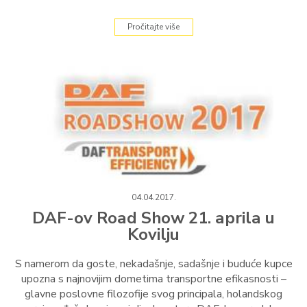
Pročitajte više
04.04.2017.
DAF-ov Road Show 21. aprila u
Kovilju
S namerom da goste, nekadašnje, sadašnje i buduće kupce
upozna s najnovijim dometima transportne efikasnosti –
glavne poslovne filozofije svog principala, holandskog